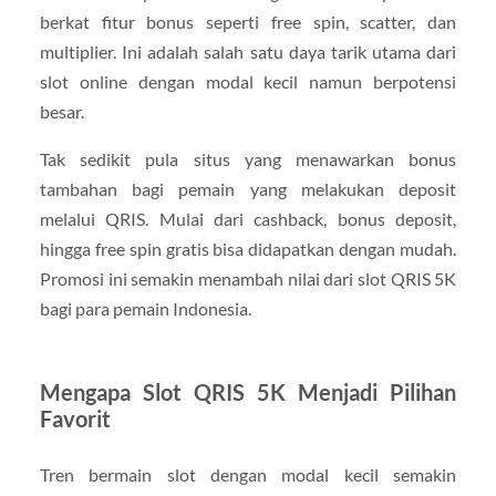
berkat
fitur
bonus
seperti
free
spin,
scatter,
dan
multiplier.
Ini
adalah
salah
satu
daya
tarik
utama
dari
slot
online
dengan
modal
kecil
namun
berpotensi
besar.
Tak
sedikit
pula
situs
yang
menawarkan
bonus
tambahan
bagi
pemain
yang
melakukan
deposit
melalui
QRIS.
Mulai
dari
cashback,
bonus
deposit,
hingga
free
spin
gratis
bisa
didapatkan
dengan
mudah.
Promosi
ini
semakin
menambah
nilai
dari
slot
QRIS
5K
bagi
para
pemain
Indonesia.
Mengapa
Slot
QRIS
5K
Menjadi
Pilihan
Favorit
Tren
bermain
slot
dengan
modal
kecil
semakin