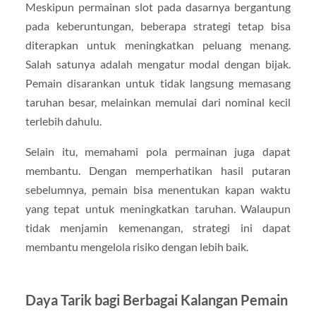
Meskipun permainan slot pada dasarnya bergantung
pada keberuntungan, beberapa strategi tetap bisa
diterapkan untuk meningkatkan peluang menang.
Salah satunya adalah mengatur modal dengan bijak.
Pemain disarankan untuk tidak langsung memasang
taruhan besar, melainkan memulai dari nominal kecil
terlebih dahulu.
Selain itu, memahami pola permainan juga dapat
membantu. Dengan memperhatikan hasil putaran
sebelumnya, pemain bisa menentukan kapan waktu
yang tepat untuk meningkatkan taruhan. Walaupun
tidak menjamin kemenangan, strategi ini dapat
membantu mengelola risiko dengan lebih baik.
Daya Tarik bagi Berbagai Kalangan Pemain