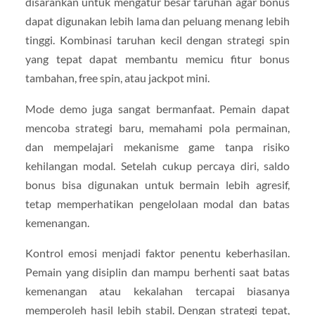
disarankan untuk mengatur besar taruhan agar bonus
dapat digunakan lebih lama dan peluang menang lebih
tinggi. Kombinasi taruhan kecil dengan strategi spin
yang tepat dapat membantu memicu fitur bonus
tambahan, free spin, atau jackpot mini.
Mode demo juga sangat bermanfaat. Pemain dapat
mencoba strategi baru, memahami pola permainan,
dan mempelajari mekanisme game tanpa risiko
kehilangan modal. Setelah cukup percaya diri, saldo
bonus bisa digunakan untuk bermain lebih agresif,
tetap memperhatikan pengelolaan modal dan batas
kemenangan.
Kontrol emosi menjadi faktor penentu keberhasilan.
Pemain yang disiplin dan mampu berhenti saat batas
kemenangan atau kekalahan tercapai biasanya
memperoleh hasil lebih stabil. Dengan strategi tepat,