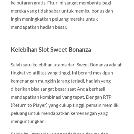
ke putaran gratis. Fitur ini sangat membantu bagi
mereka yang tidak sabar untuk memicu bonus dan
ingin meningkatkan peluang mereka untuk
mendapatkan hadiah besar.
Kelebihan Slot Sweet Bonanza
Salah satu kelebihan utama dari Sweet Bonanza adalah
tingkat volatilitas yang tinggi. Ini berarti meskipun
kemenangan mungkin jarang terjadi, hadiah yang
diberikan bisa sangat besar saat Anda berhasil
mendapatkan kombinasi yang tepat. Dengan RTP
(Return to Player) yang cukup tinggi, pemain memiliki
peluang untuk mendapatkan kemenangan yang
menguntungkan.
Selain itu, gameplay yang sederhana dan mudah