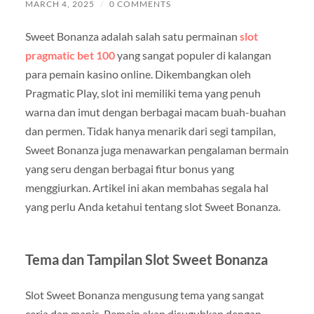
MARCH 4, 2025
/
0 COMMENTS
Sweet Bonanza adalah salah satu permainan
slot
pragmatic bet 100
yang sangat populer di kalangan
para pemain kasino online. Dikembangkan oleh
Pragmatic Play, slot ini memiliki tema yang penuh
warna dan imut dengan berbagai macam buah-buahan
dan permen. Tidak hanya menarik dari segi tampilan,
Sweet Bonanza juga menawarkan pengalaman bermain
yang seru dengan berbagai fitur bonus yang
menggiurkan. Artikel ini akan membahas segala hal
yang perlu Anda ketahui tentang slot Sweet Bonanza.
Tema dan Tampilan Slot Sweet Bonanza
Slot Sweet Bonanza mengusung tema yang sangat
ceria dan manis. Pemain akan disuguhkan dengan