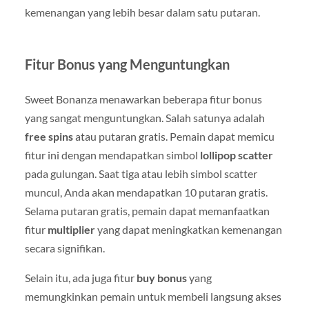
kemenangan yang lebih besar dalam satu putaran.
Fitur Bonus yang Menguntungkan
Sweet Bonanza menawarkan beberapa fitur bonus
yang sangat menguntungkan. Salah satunya adalah
free spins
atau putaran gratis. Pemain dapat memicu
fitur ini dengan mendapatkan simbol
lollipop scatter
pada gulungan. Saat tiga atau lebih simbol scatter
muncul, Anda akan mendapatkan 10 putaran gratis.
Selama putaran gratis, pemain dapat memanfaatkan
fitur
multiplier
yang dapat meningkatkan kemenangan
secara signifikan.
Selain itu, ada juga fitur
buy bonus
yang
memungkinkan pemain untuk membeli langsung akses