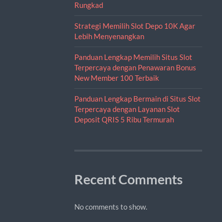
Rungkad
Strategi Memilih Slot Depo 10K Agar
Lebih Menyenangkan
Panduan Lengkap Memilih Situs Slot
Terpercaya dengan Penawaran Bonus
New Member 100 Terbaik
Panduan Lengkap Bermain di Situs Slot
Terpercaya dengan Layanan Slot
Deposit QRIS 5 Ribu Termurah
Recent Comments
No comments to show.