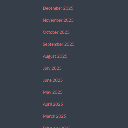
December 2025
November 2025
October 2025
September 2025
August 2025
July 2025
June 2025
May 2025
April 2025
March 2025
February 2025