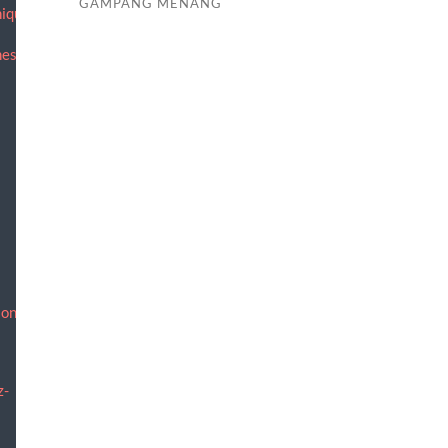
GAMPANG MENANG
iques/
es-
ions/100-
z-