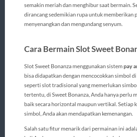
semakin meriah dan menghibur saat bermain. 
dirancang sedemikian rupa untuk memberikan 
menyenangkan dan mengundang senyum.
Cara Bermain Slot Sweet Bona
Slot Sweet Bonanza menggunakan sistem
pay 
bisa didapatkan dengan mencocokkan simbol di 
seperti slot tradisional yang memerlukan simb
tertentu, di Sweet Bonanza, Anda hanya perlu 
baik secara horizontal maupun vertikal. Setiap
simbol, Anda akan mendapatkan kemenangan.
Salah satu fitur menarik dari permainan ini ad