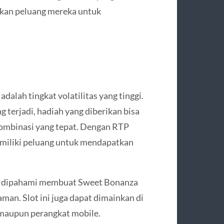
tkan peluang mereka untuk
dalah tingkat volatilitas yang tinggi.
 terjadi, hadiah yang diberikan bisa
kombinasi yang tepat. Dengan RTP
memiliki peluang untuk mendapatkan
ah dipahami membuat Sweet Bonanza
n. Slot ini juga dapat dimainkan di
 maupun perangkat mobile.