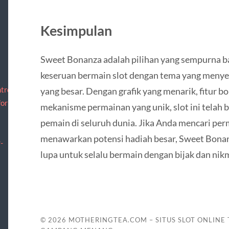
Kesimpulan
Sweet Bonanza adalah pilihan yang sempurna b
keseruan bermain slot dengan tema yang meny
ntro
yang besar. Dengan grafik yang menarik, fitur 
formation-
mekanisme permainan yang unik, slot ini telah 
pemain di seluruh dunia. Jika Anda mencari pe
menawarkan potensi hadiah besar, Sweet Bonanz
-
lupa untuk selalu bermain dengan bijak dan nikm
© 2026
MOTHERINGTEA.COM – SITUS SLOT ONLINE 