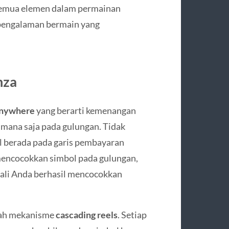
Semua elemen dalam permainan
pengalaman bermain yang
nza
anywhere
yang berarti kemenangan
mana saja pada gulungan. Tidak
ol berada pada garis pembayaran
mencocokkan simbol pada gulungan,
 kali Anda berhasil mencocokkan
alah mekanisme
cascading reels
. Setiap