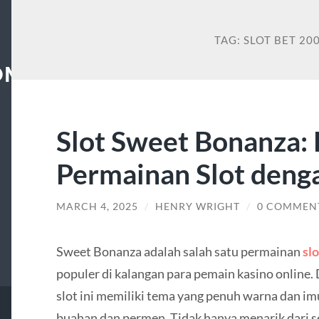
TAG:
SLOT BET 20
OM
Slot Sweet Bonanza:
Permainan Slot deng
MARCH 4, 2025
/
HENRY WRIGHT
/
0 COMMEN
Sweet Bonanza adalah salah satu permainan
sl
populer di kalangan para pemain kasino online.
slot ini memiliki tema yang penuh warna dan i
buahan dan permen. Tidak hanya menarik dari s