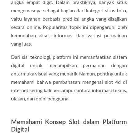
angka empat digit. Dalam praktiknya, banyak situs
mengemasnya sebagai bagian dari kategori situs toto,
yaitu layanan berbasis prediksi angka yang disajikan
secara online. Popularitas topik ini dipengaruhi oleh
kemudahan akses informasi dan variasi permainan
yang luas.
Dari sisi teknologi, platform ini memanfaatkan sistem
digital untuk menampilkan permainan dengan
antarmuka visual yang menarik. Namun, penting untuk
memahami bahwa pembahasan mengenai slot 4d di
internet sering kali bercampur antara informasi teknis,
ulasan, dan opini pengguna.
Memahami Konsep Slot dalam Platform
Digital