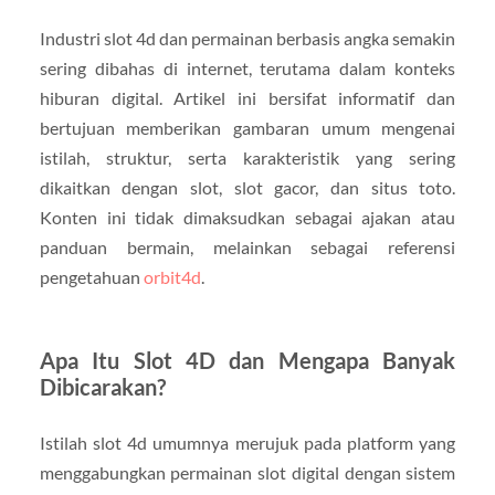
Industri slot 4d dan permainan berbasis angka semakin
sering dibahas di internet, terutama dalam konteks
hiburan digital. Artikel ini bersifat informatif dan
bertujuan memberikan gambaran umum mengenai
istilah, struktur, serta karakteristik yang sering
dikaitkan dengan slot, slot gacor, dan situs toto.
Konten ini tidak dimaksudkan sebagai ajakan atau
panduan bermain, melainkan sebagai referensi
pengetahuan
orbit4d
.
Apa Itu Slot 4D dan Mengapa Banyak
Dibicarakan?
Istilah slot 4d umumnya merujuk pada platform yang
menggabungkan permainan slot digital dengan sistem