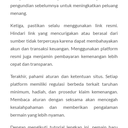
pengundian sebelumnya untuk meningkatkan peluang
menang.
Ketiga, pastikan selalu menggunakan link resmi.
Hindari link yang mencurigakan atau berasal dari
sumber tidak terpercaya karena dapat membahayakan
akun dan transaksi keuangan. Menggunakan platform
resmi juga menjamin pembayaran kemenangan lebih
cepat dan transparan.
Terakhir, pahami aturan dan ketentuan situs. Setiap
platform memiliki regulasi berbeda terkait taruhan
minimum, hadiah, dan prosedur klaim kemenangan.
Membaca aturan dengan seksama akan mencegah
kesalahpahaman dan memberikan pengalaman
bermain yang lebih nyaman.
Dengan mengikuti tutorial lengkap ini, pemain baru