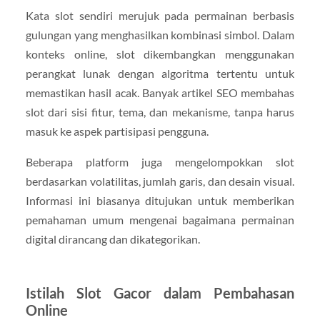
Kata slot sendiri merujuk pada permainan berbasis
gulungan yang menghasilkan kombinasi simbol. Dalam
konteks online, slot dikembangkan menggunakan
perangkat lunak dengan algoritma tertentu untuk
memastikan hasil acak. Banyak artikel SEO membahas
slot dari sisi fitur, tema, dan mekanisme, tanpa harus
masuk ke aspek partisipasi pengguna.
Beberapa platform juga mengelompokkan slot
berdasarkan volatilitas, jumlah garis, dan desain visual.
Informasi ini biasanya ditujukan untuk memberikan
pemahaman umum mengenai bagaimana permainan
digital dirancang dan dikategorikan.
Istilah Slot Gacor dalam Pembahasan
Online