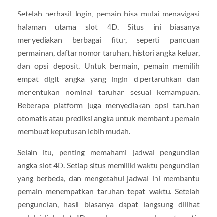
Setelah berhasil login, pemain bisa mulai menavigasi
halaman utama slot 4D. Situs ini biasanya
menyediakan berbagai fitur, seperti panduan
permainan, daftar nomor taruhan, histori angka keluar,
dan opsi deposit. Untuk bermain, pemain memilih
empat digit angka yang ingin dipertaruhkan dan
menentukan nominal taruhan sesuai kemampuan.
Beberapa platform juga menyediakan opsi taruhan
otomatis atau prediksi angka untuk membantu pemain
membuat keputusan lebih mudah.
Selain itu, penting memahami jadwal pengundian
angka slot 4D. Setiap situs memiliki waktu pengundian
yang berbeda, dan mengetahui jadwal ini membantu
pemain menempatkan taruhan tepat waktu. Setelah
pengundian, hasil biasanya dapat langsung dilihat