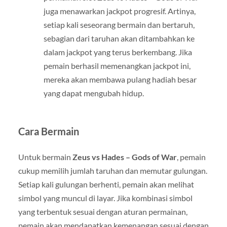
juga menawarkan jackpot progresif. Artinya,
setiap kali seseorang bermain dan bertaruh,
sebagian dari taruhan akan ditambahkan ke
dalam jackpot yang terus berkembang. Jika
pemain berhasil memenangkan jackpot ini,
mereka akan membawa pulang hadiah besar
yang dapat mengubah hidup.
Cara Bermain
Untuk bermain
Zeus vs Hades – Gods of War
, pemain
cukup memilih jumlah taruhan dan memutar gulungan.
Setiap kali gulungan berhenti, pemain akan melihat
simbol yang muncul di layar. Jika kombinasi simbol
yang terbentuk sesuai dengan aturan permainan,
pemain akan mendapatkan kemenangan sesuai dengan