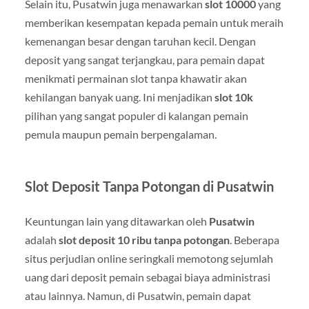
Selain itu, Pusatwin juga menawarkan
slot 10000
yang
memberikan kesempatan kepada pemain untuk meraih
kemenangan besar dengan taruhan kecil. Dengan
deposit yang sangat terjangkau, para pemain dapat
menikmati permainan slot tanpa khawatir akan
kehilangan banyak uang. Ini menjadikan
slot 10k
pilihan yang sangat populer di kalangan pemain
pemula maupun pemain berpengalaman.
Slot Deposit Tanpa Potongan di Pusatwin
Keuntungan lain yang ditawarkan oleh
Pusatwin
adalah
slot deposit 10 ribu tanpa potongan
. Beberapa
situs perjudian online seringkali memotong sejumlah
uang dari deposit pemain sebagai biaya administrasi
atau lainnya. Namun, di Pusatwin, pemain dapat