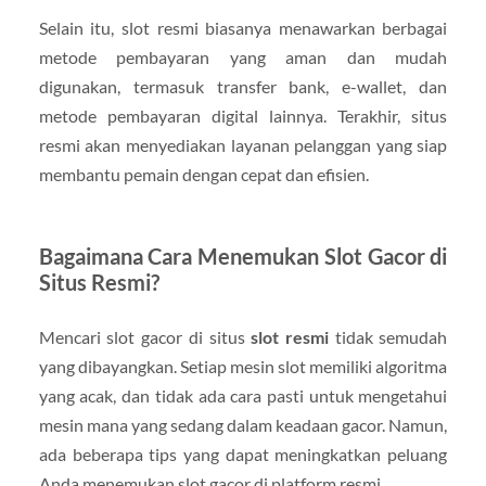
Selain itu, slot resmi biasanya menawarkan berbagai
metode pembayaran yang aman dan mudah
digunakan, termasuk transfer bank, e-wallet, dan
metode pembayaran digital lainnya. Terakhir, situs
resmi akan menyediakan layanan pelanggan yang siap
membantu pemain dengan cepat dan efisien.
Bagaimana Cara Menemukan Slot Gacor di
Situs Resmi?
Mencari slot gacor di situs
slot resmi
tidak semudah
yang dibayangkan. Setiap mesin slot memiliki algoritma
yang acak, dan tidak ada cara pasti untuk mengetahui
mesin mana yang sedang dalam keadaan gacor. Namun,
ada beberapa tips yang dapat meningkatkan peluang
Anda menemukan slot gacor di platform resmi.