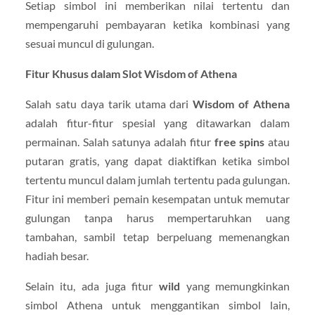
Setiap simbol ini memberikan nilai tertentu dan
mempengaruhi pembayaran ketika kombinasi yang
sesuai muncul di gulungan.
Fitur Khusus dalam Slot Wisdom of Athena
Salah satu daya tarik utama dari
Wisdom of Athena
adalah fitur-fitur spesial yang ditawarkan dalam
permainan. Salah satunya adalah fitur
free spins
atau
putaran gratis, yang dapat diaktifkan ketika simbol
tertentu muncul dalam jumlah tertentu pada gulungan.
Fitur ini memberi pemain kesempatan untuk memutar
gulungan tanpa harus mempertaruhkan uang
tambahan, sambil tetap berpeluang memenangkan
hadiah besar.
Selain itu, ada juga fitur
wild
yang memungkinkan
simbol Athena untuk menggantikan simbol lain,