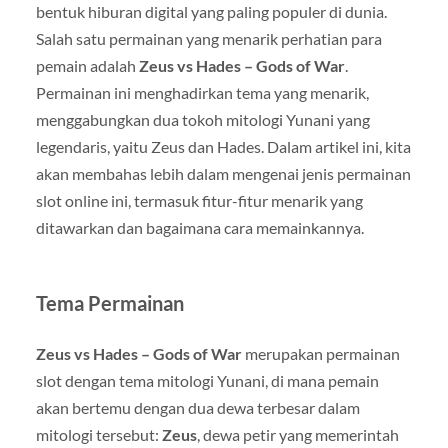
bentuk hiburan digital yang paling populer di dunia.
Salah satu permainan yang menarik perhatian para
pemain adalah
Zeus vs Hades – Gods of War
.
Permainan ini menghadirkan tema yang menarik,
menggabungkan dua tokoh mitologi Yunani yang
legendaris, yaitu Zeus dan Hades. Dalam artikel ini, kita
akan membahas lebih dalam mengenai jenis permainan
slot online ini, termasuk fitur-fitur menarik yang
ditawarkan dan bagaimana cara memainkannya.
Tema Permainan
Zeus vs Hades – Gods of War
merupakan permainan
slot dengan tema mitologi Yunani, di mana pemain
akan bertemu dengan dua dewa terbesar dalam
mitologi tersebut:
Zeus
, dewa petir yang memerintah