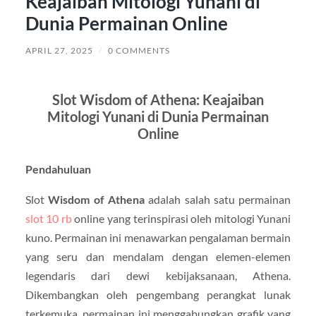
Keajaiban Mitologi Yunani di
Dunia Permainan Online
APRIL 27, 2025
/
0 COMMENTS
Slot Wisdom of Athena: Keajaiban
Mitologi Yunani di Dunia Permainan
Online
Pendahuluan
Slot
Wisdom of Athena
adalah salah satu permainan
slot 10 rb
online yang terinspirasi oleh mitologi Yunani
kuno. Permainan ini menawarkan pengalaman bermain
yang seru dan mendalam dengan elemen-elemen
legendaris dari dewi kebijaksanaan, Athena.
Dikembangkan oleh pengembang perangkat lunak
terkemuka, permainan ini menggabungkan grafik yang