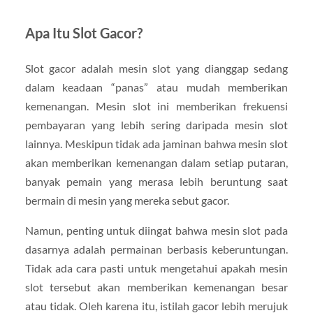
Apa Itu Slot Gacor?
Slot gacor adalah mesin slot yang dianggap sedang
dalam keadaan “panas” atau mudah memberikan
kemenangan. Mesin slot ini memberikan frekuensi
pembayaran yang lebih sering daripada mesin slot
lainnya. Meskipun tidak ada jaminan bahwa mesin slot
akan memberikan kemenangan dalam setiap putaran,
banyak pemain yang merasa lebih beruntung saat
bermain di mesin yang mereka sebut gacor.
Namun, penting untuk diingat bahwa mesin slot pada
dasarnya adalah permainan berbasis keberuntungan.
Tidak ada cara pasti untuk mengetahui apakah mesin
slot tersebut akan memberikan kemenangan besar
atau tidak. Oleh karena itu, istilah gacor lebih merujuk