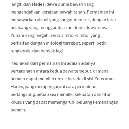
langit, dan
Hades
, dewa dunia bawah yang
mengendalikan kerajaan bawah tanah. Permainan ini
menawarkan visual yang sangat menarik, dengan latar
belakang yang menggambarkan dunia dewa-dewa
Yunani yang megah, serta simbol-simbol yang
berkaitan dengan mitologi tersebut, seperti petir,
tengkorak, dan banyak lagi.
Keunikan dari permainan ini adalah adanya
pertarungan antara kedua dewa tersebut, di mana
pemain dapat memilih untuk berada di sisi Zeus atau
Hades, yang mempengaruhi cara permainan
berlangsung. Setiap sisi memiliki kekuatan dan fitur
khusus yang dapat memengaruhi peluang kemenangan
pemain.