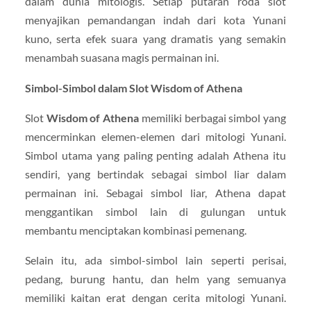
dalam dunia mitologis. Setiap putaran roda slot
menyajikan pemandangan indah dari kota Yunani
kuno, serta efek suara yang dramatis yang semakin
menambah suasana magis permainan ini.
Simbol-Simbol dalam Slot Wisdom of Athena
Slot
Wisdom of Athena
memiliki berbagai simbol yang
mencerminkan elemen-elemen dari mitologi Yunani.
Simbol utama yang paling penting adalah Athena itu
sendiri, yang bertindak sebagai simbol liar dalam
permainan ini. Sebagai simbol liar, Athena dapat
menggantikan simbol lain di gulungan untuk
membantu menciptakan kombinasi pemenang.
Selain itu, ada simbol-simbol lain seperti perisai,
pedang, burung hantu, dan helm yang semuanya
memiliki kaitan erat dengan cerita mitologi Yunani.