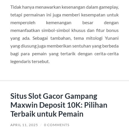
Tidak hanya menawarkan kesenangan dalam gameplay,
tetapi permainan ini juga memberi kesempatan untuk
memperoleh kemenangan besar dengan
memanfaatkan simbol-simbol khusus dan fitur bonus
yang ada. Sebagai tambahan, tema mitologi Yunani
yang diusung juga memberikan sentuhan yang berbeda
bagi para pemain yang tertarik dengan cerita-cerita
legendaris tersebut.
Situs Slot Gacor Gampang
Maxwin Deposit 10K: Pilihan
Terbaik untuk Pemain
APRIL 11, 2025
/
0 COMMENTS