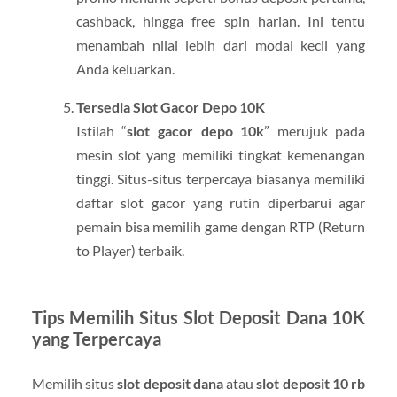
cashback, hingga free spin harian. Ini tentu
menambah nilai lebih dari modal kecil yang
Anda keluarkan.
Tersedia Slot Gacor Depo 10K
Istilah “
slot gacor depo 10k
” merujuk pada
mesin slot yang memiliki tingkat kemenangan
tinggi. Situs-situs terpercaya biasanya memiliki
daftar slot gacor yang rutin diperbarui agar
pemain bisa memilih game dengan RTP (Return
to Player) terbaik.
Tips Memilih Situs Slot Deposit Dana 10K
yang Terpercaya
Memilih situs
slot deposit dana
atau
slot deposit 10 rb