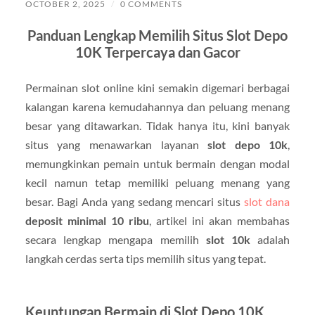
OCTOBER 2, 2025
/
0 COMMENTS
Panduan Lengkap Memilih Situs Slot Depo
10K Terpercaya dan Gacor
Permainan slot online kini semakin digemari berbagai
kalangan karena kemudahannya dan peluang menang
besar yang ditawarkan. Tidak hanya itu, kini banyak
situs yang menawarkan layanan
slot depo 10k
,
memungkinkan pemain untuk bermain dengan modal
kecil namun tetap memiliki peluang menang yang
besar. Bagi Anda yang sedang mencari situs
slot dana
deposit minimal 10 ribu
, artikel ini akan membahas
secara lengkap mengapa memilih
slot 10k
adalah
langkah cerdas serta tips memilih situs yang tepat.
Keuntungan Bermain di Slot Depo 10K