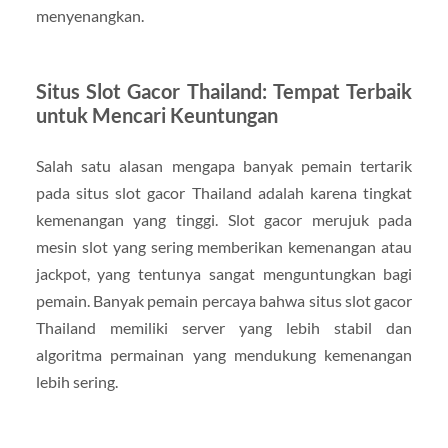
menyenangkan.
Situs Slot Gacor Thailand: Tempat Terbaik
untuk Mencari Keuntungan
Salah satu alasan mengapa banyak pemain tertarik
pada situs slot gacor Thailand adalah karena tingkat
kemenangan yang tinggi. Slot gacor merujuk pada
mesin slot yang sering memberikan kemenangan atau
jackpot, yang tentunya sangat menguntungkan bagi
pemain. Banyak pemain percaya bahwa situs slot gacor
Thailand memiliki server yang lebih stabil dan
algoritma permainan yang mendukung kemenangan
lebih sering.