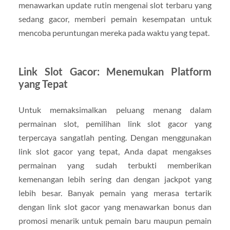
menawarkan update rutin mengenai slot terbaru yang
sedang gacor, memberi pemain kesempatan untuk
mencoba peruntungan mereka pada waktu yang tepat.
Link Slot Gacor: Menemukan Platform
yang Tepat
Untuk memaksimalkan peluang menang dalam
permainan slot, pemilihan link slot gacor yang
terpercaya sangatlah penting. Dengan menggunakan
link slot gacor yang tepat, Anda dapat mengakses
permainan yang sudah terbukti memberikan
kemenangan lebih sering dan dengan jackpot yang
lebih besar. Banyak pemain yang merasa tertarik
dengan link slot gacor yang menawarkan bonus dan
promosi menarik untuk pemain baru maupun pemain