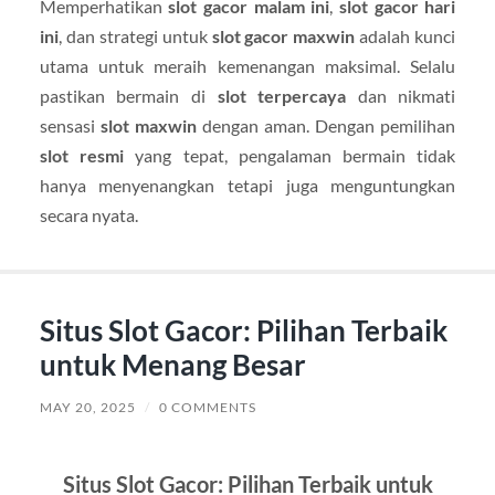
Memperhatikan
slot gacor malam ini
,
slot gacor hari
ini
, dan strategi untuk
slot gacor maxwin
adalah kunci
utama untuk meraih kemenangan maksimal. Selalu
pastikan bermain di
slot terpercaya
dan nikmati
sensasi
slot maxwin
dengan aman. Dengan pemilihan
slot resmi
yang tepat, pengalaman bermain tidak
hanya menyenangkan tetapi juga menguntungkan
secara nyata.
Situs Slot Gacor: Pilihan Terbaik
untuk Menang Besar
MAY 20, 2025
/
0 COMMENTS
Situs Slot Gacor: Pilihan Terbaik untuk