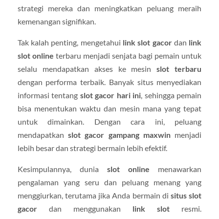
strategi mereka dan meningkatkan peluang meraih
kemenangan signifikan.
Tak kalah penting, mengetahui
link slot gacor
dan
link
slot online
terbaru menjadi senjata bagi pemain untuk
selalu mendapatkan akses ke mesin
slot terbaru
dengan performa terbaik. Banyak situs menyediakan
informasi tentang
slot gacor hari ini
, sehingga pemain
bisa menentukan waktu dan mesin mana yang tepat
untuk dimainkan. Dengan cara ini, peluang
mendapatkan
slot gacor gampang maxwin
menjadi
lebih besar dan strategi bermain lebih efektif.
Kesimpulannya, dunia
slot online
menawarkan
pengalaman yang seru dan peluang menang yang
menggiurkan, terutama jika Anda bermain di
situs slot
gacor
dan menggunakan
link slot
resmi.