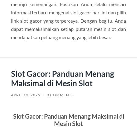
menuju kemenangan. Pastikan Anda selalu mencari
informasi terbaru mengenai slot gacor hari ini dan pilih
link slot gacor yang terpercaya. Dengan begitu, Anda
dapat memaksimalkan setiap putaran mesin slot dan
mendapatkan peluang menang yang lebih besar.
Slot Gacor: Panduan Menang
Maksimal di Mesin Slot
APRIL 13, 2025
/
0 COMMENTS
Slot Gacor: Panduan Menang Maksimal di
Mesin Slot