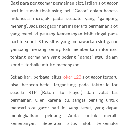
Bagi para penggemar permainan slot, istilah slot gacor
hari ini sudah tidak asing lagi. “Gacor” dalam bahasa
Indonesia merujuk pada sesuatu yang “gampang
menang”. Jadi, slot gacor hari ini berarti permainan slot
yang memiliki peluang kemenangan lebih tinggi pada
hari tersebut. Situs-situs yang menawarkan slot gacor
gampang menang sering kali memberikan informasi
tentang permainan yang sedang “panas” atau dalam
kondisi terbaik untuk dimenangkan.
Setiap hari, berbagai situs
joker 123
slot gacor terbaru
bisa berbeda-beda, tergantung pada faktor-faktor
seperti RTP (Return to Player) dan volatilitas
permainan. Oleh karena itu, sangat penting untuk
mencari slot gacor hari ini yang tepat, yang dapat
meningkatkan peluang Anda untuk meraih
kemenangan. Beberapa situs slot terkemuka