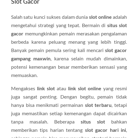
Slot Gacor
Salah satu kunci sukses dalam dunia
slot online
adalah
mengetahui strategi yang tepat. Bermain di
situs slot
gacor
memungkinkan pemain merasakan pengalaman
berbeda karena peluang menang yang lebih tinggi.
Banyak pemain pemula sering kali mencari
slot gacor
gampang maxwin
, karena selain mudah dimainkan,
potensi kemenangan besar memberikan sensasi yang
memuaskan.
Mengakses
link slot
atau
link slot online
yang resmi
juga sangat penting. Dengan begitu, pemain tidak
hanya bisa menikmati permainan
slot terbaru
, tetapi
juga memastikan setiap kemenangan dapat dicairkan
tanpa masalah. Beberapa
situs slot
bahkan
memberikan tips harian tentang
slot gacor hari ini
,