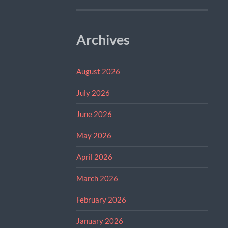
Archives
August 2026
July 2026
June 2026
May 2026
April 2026
March 2026
February 2026
January 2026