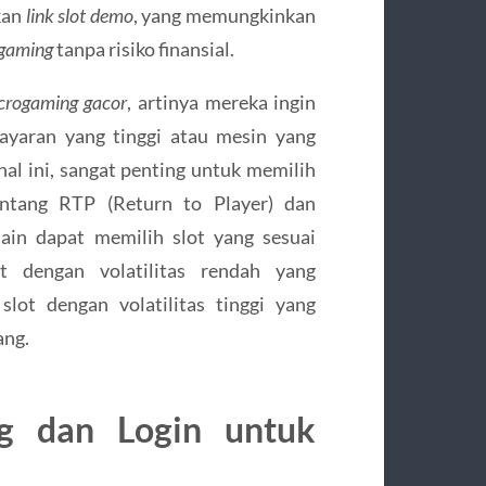
akan
link slot demo
, yang memungkinkan
ogaming
tanpa risiko finansial.
icrogaming gacor
, artinya mereka ingin
yaran yang tinggi atau mesin yang
l ini, sangat penting untuk memilih
entang RTP (Return to Player) dan
ain dapat memilih slot yang sesuai
t dengan volatilitas rendah yang
lot dengan volatilitas tinggi yang
ang.
ng dan Login untuk