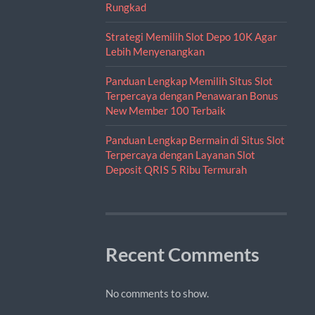
Rungkad
Strategi Memilih Slot Depo 10K Agar
Lebih Menyenangkan
Panduan Lengkap Memilih Situs Slot
Terpercaya dengan Penawaran Bonus
New Member 100 Terbaik
Panduan Lengkap Bermain di Situs Slot
Terpercaya dengan Layanan Slot
Deposit QRIS 5 Ribu Termurah
Recent Comments
No comments to show.