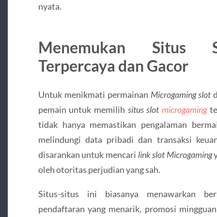
nyata.
Menemukan Situs S
Terpercaya dan Gacor
Untuk menikmati permainan
Microgaming slot
d
pemain untuk memilih
situs slot
microgaming
te
tidak hanya memastikan pengalaman bermai
melindungi data pribadi dan transaksi keua
disarankan untuk mencari
link slot Microgaming
y
oleh otoritas perjudian yang sah.
Situs-situs ini biasanya menawarkan ber
pendaftaran yang menarik, promosi minggua