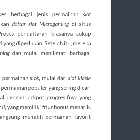
ses berbagai jenis permainan
slot
kukan
daftar slot Microgaming
di situs
Proses pendaftaran biasanya cukup
i yang diperlukan. Setelah itu, mereka
ming
dan mulai menikmati berbagai
 permainan slot, mulai dari
slot klasik
 permainan populer yang sering dicari
nal dengan jackpot progresifnya yang
 II
, yang memiliki fitur bonus menarik.
langsung memilih permainan favorit