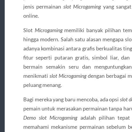
jenis permainan
slot Microgaming
yang sangat
online.
Slot
Microgaming
memiliki banyak pilihan tema
hingga modern. Salah satu alasan mengapa sl
adanya kombinasi antara grafis berkualitas tin
fitur seperti putaran gratis, simbol liar, d
bermain semakin seru dan menguntungkan
menikmati
slot Microgaming
dengan berbagai m
peluang menang.
Bagi mereka yang baru mencoba, ada opsi
slot 
pemain untuk merasakan permainan tanpa ha
Demo slot Microgaming
adalah pilihan tepat
memahami mekanisme permainan sebelum ber