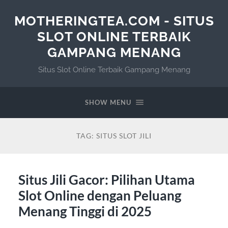
MOTHERINGTEA.COM - SITUS
SLOT ONLINE TERBAIK
GAMPANG MENANG
Situs Slot Online Terbaik Gampang Menang
SHOW MENU
TAG:
SITUS SLOT JILI
Situs Jili Gacor: Pilihan Utama
Slot Online dengan Peluang
Menang Tinggi di 2025