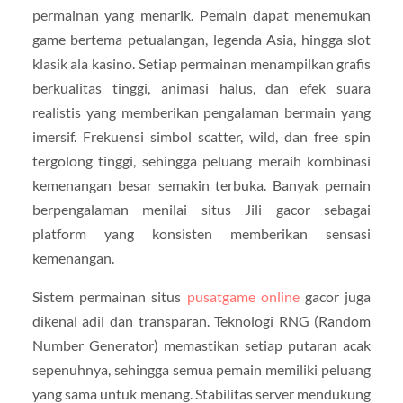
permainan yang menarik. Pemain dapat menemukan
game bertema petualangan, legenda Asia, hingga slot
klasik ala kasino. Setiap permainan menampilkan grafis
berkualitas tinggi, animasi halus, dan efek suara
realistis yang memberikan pengalaman bermain yang
imersif. Frekuensi simbol scatter, wild, dan free spin
tergolong tinggi, sehingga peluang meraih kombinasi
kemenangan besar semakin terbuka. Banyak pemain
berpengalaman menilai situs Jili gacor sebagai
platform yang konsisten memberikan sensasi
kemenangan.
Sistem permainan situs
pusatgame online
gacor juga
dikenal adil dan transparan. Teknologi RNG (Random
Number Generator) memastikan setiap putaran acak
sepenuhnya, sehingga semua pemain memiliki peluang
yang sama untuk menang. Stabilitas server mendukung