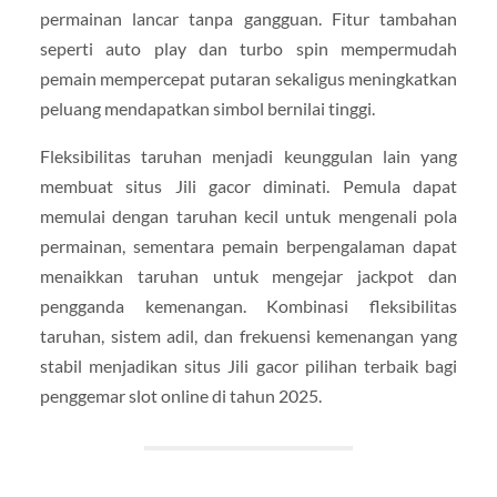
permainan lancar tanpa gangguan. Fitur tambahan
seperti auto play dan turbo spin mempermudah
pemain mempercepat putaran sekaligus meningkatkan
peluang mendapatkan simbol bernilai tinggi.
Fleksibilitas taruhan menjadi keunggulan lain yang
membuat situs Jili gacor diminati. Pemula dapat
memulai dengan taruhan kecil untuk mengenali pola
permainan, sementara pemain berpengalaman dapat
menaikkan taruhan untuk mengejar jackpot dan
pengganda kemenangan. Kombinasi fleksibilitas
taruhan, sistem adil, dan frekuensi kemenangan yang
stabil menjadikan situs Jili gacor pilihan terbaik bagi
penggemar slot online di tahun 2025.