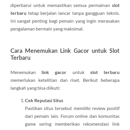
diperbarui untuk memastikan semua permainan
slot
terbaru
tetap berjalan lancar tanpa gangguan teknis.
Ini sangat penting bagi pemain yang ingin merasakan
pengalaman bermain yang maksimal.
Cara Menemukan Link Gacor untuk Slot
Terbaru
Menemukan
link gacor
untuk
slot terbaru
memerlukan ketelitian dan riset. Berikut beberapa
langkah yang bisa diikuti:
Cek Reputasi Situs
Pastikan situs tersebut memiliki review positif
dari pemain lain. Forum online dan komunitas
game sering memberikan rekomendasi link