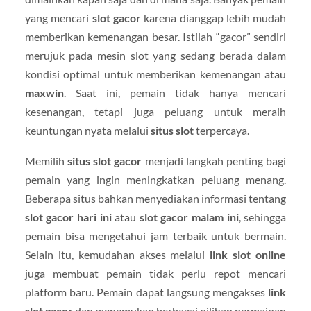
yang mencari
slot gacor
karena dianggap lebih mudah
memberikan kemenangan besar. Istilah “gacor” sendiri
merujuk pada mesin slot yang sedang berada dalam
kondisi optimal untuk memberikan kemenangan atau
maxwin
. Saat ini, pemain tidak hanya mencari
kesenangan, tetapi juga peluang untuk meraih
keuntungan nyata melalui
situs slot
terpercaya.
Memilih
situs slot gacor
menjadi langkah penting bagi
pemain yang ingin meningkatkan peluang menang.
Beberapa situs bahkan menyediakan informasi tentang
slot gacor hari ini
atau
slot gacor malam ini
, sehingga
pemain bisa mengetahui jam terbaik untuk bermain.
Selain itu, kemudahan akses melalui
link slot online
juga membuat pemain tidak perlu repot mencari
platform baru. Pemain dapat langsung mengakses
link
slot gacor
dan menemukan berbagai pilihan permainan