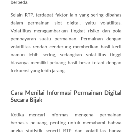
berbeda.
Selain RTP, terdapat faktor lain yang sering dibahas
dalam permainan slot digital, yaitu volatilitas.
Volatilitas menggambarkan tingkat risiko dan pola
pembayaran suatu permainan. Permainan dengan
volatilitas rendah cenderung memberikan hasil kecil
namun lebih sering, sedangkan volatilitas tinggi
biasanya memiliki peluang hasil besar tetapi dengan
frekuensi yang lebih jarang.
Cara Menilai Informasi Permainan Digital
Secara Bijak
Ketika mencari informasi mengenai permainan
berbasis peluang, penting untuk memahami bahwa
angka statistik seperti RTP dan volatilitas hanya