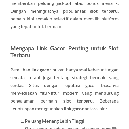
memberikan peluang jackpot atau bonus menarik.
Dengan meningkatnya popularitas
slot terbaru
,
pemain kini semakin selektif dalam memilih platform
yang tepat untuk bermain.
Mengapa Link Gacor Penting untuk Slot
Terbaru
Pemilihan
link gacor
bukan hanya soal keberuntungan
semata, tetapi juga tentang strategi bermain yang
cerdas. Situs dengan reputasi gacor biasanya
menyediakan fitur-fitur modern yang mendukung
pengalaman bermain
slot terbaru
. Beberapa
keuntungan menggunakan
link gacor
antara lain:
Peluang Menang Lebih Tinggi
Situs yang disebut gacor biasanya memiliki