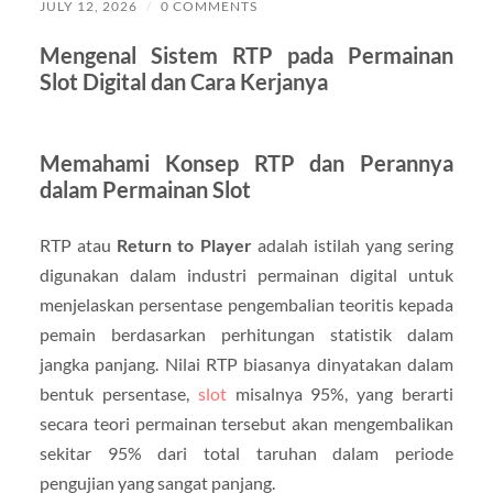
JULY 12, 2026
/
0 COMMENTS
Mengenal Sistem RTP pada Permainan
Slot Digital dan Cara Kerjanya
Memahami Konsep RTP dan Perannya
dalam Permainan Slot
RTP atau
Return to Player
adalah istilah yang sering
digunakan dalam industri permainan digital untuk
menjelaskan persentase pengembalian teoritis kepada
pemain berdasarkan perhitungan statistik dalam
jangka panjang. Nilai RTP biasanya dinyatakan dalam
bentuk persentase,
slot
misalnya 95%, yang berarti
secara teori permainan tersebut akan mengembalikan
sekitar 95% dari total taruhan dalam periode
pengujian yang sangat panjang.