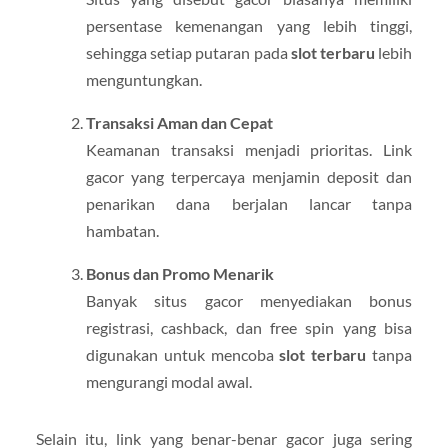
persentase kemenangan yang lebih tinggi,
sehingga setiap putaran pada
slot terbaru
lebih
menguntungkan.
Transaksi Aman dan Cepat
Keamanan transaksi menjadi prioritas. Link
gacor yang terpercaya menjamin deposit dan
penarikan dana berjalan lancar tanpa
hambatan.
Bonus dan Promo Menarik
Banyak situs gacor menyediakan bonus
registrasi, cashback, dan free spin yang bisa
digunakan untuk mencoba
slot terbaru
tanpa
mengurangi modal awal.
Selain itu, link yang benar-benar gacor juga sering