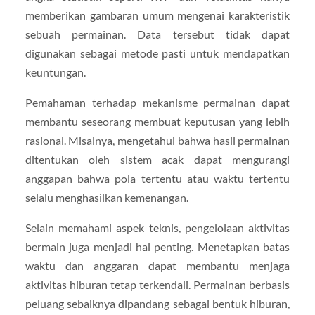
memberikan gambaran umum mengenai karakteristik
sebuah permainan. Data tersebut tidak dapat
digunakan sebagai metode pasti untuk mendapatkan
keuntungan.
Pemahaman terhadap mekanisme permainan dapat
membantu seseorang membuat keputusan yang lebih
rasional. Misalnya, mengetahui bahwa hasil permainan
ditentukan oleh sistem acak dapat mengurangi
anggapan bahwa pola tertentu atau waktu tertentu
selalu menghasilkan kemenangan.
Selain memahami aspek teknis, pengelolaan aktivitas
bermain juga menjadi hal penting. Menetapkan batas
waktu dan anggaran dapat membantu menjaga
aktivitas hiburan tetap terkendali. Permainan berbasis
peluang sebaiknya dipandang sebagai bentuk hiburan,