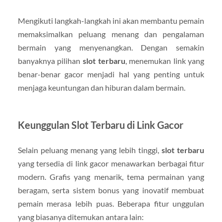
Mengikuti langkah-langkah ini akan membantu pemain
memaksimalkan peluang menang dan pengalaman
bermain yang menyenangkan. Dengan semakin
banyaknya pilihan
slot terbaru
, menemukan link yang
benar-benar gacor menjadi hal yang penting untuk
menjaga keuntungan dan hiburan dalam bermain.
Keunggulan Slot Terbaru di Link Gacor
Selain peluang menang yang lebih tinggi,
slot terbaru
yang tersedia di link gacor menawarkan berbagai fitur
modern. Grafis yang menarik, tema permainan yang
beragam, serta sistem bonus yang inovatif membuat
pemain merasa lebih puas. Beberapa fitur unggulan
yang biasanya ditemukan antara lain: