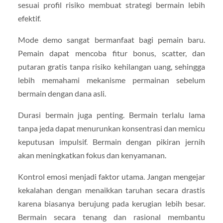
sesuai profil risiko membuat strategi bermain lebih
efektif.
Mode demo sangat bermanfaat bagi pemain baru.
Pemain dapat mencoba fitur bonus, scatter, dan
putaran gratis tanpa risiko kehilangan uang, sehingga
lebih memahami mekanisme permainan sebelum
bermain dengan dana asli.
Durasi bermain juga penting. Bermain terlalu lama
tanpa jeda dapat menurunkan konsentrasi dan memicu
keputusan impulsif. Bermain dengan pikiran jernih
akan meningkatkan fokus dan kenyamanan.
Kontrol emosi menjadi faktor utama. Jangan mengejar
kekalahan dengan menaikkan taruhan secara drastis
karena biasanya berujung pada kerugian lebih besar.
Bermain secara tenang dan rasional membantu