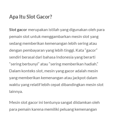
Apa Itu Slot Gacor?
Slot gacor
merupakan istilah yang digunakan oleh para
pemain slot untuk menggambarkan mesin slot yang
sedang memberikan kemenangan lebih sering atau
dengan pembayaran yang lebih tinggi. Kata “gacor”
sendiri berasal dari bahasa Indonesia yang berarti
“sering berbunyi” atau “sering memberikan hadiah.”
Dalam konteks slot, mesin yang gacor adalah mesin
yang memberikan kemenangan atau jackpot dalam
waktu yang relatif lebih cepat dibandingkan mesin slot
lainnya.
Mesin slot gacor ini tentunya sangat diidamkan oleh
para pemain karena memiliki peluang kemenangan