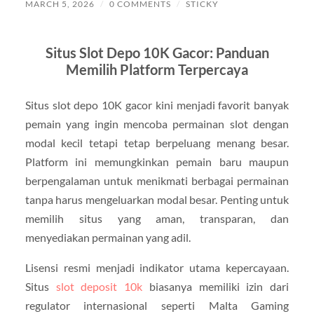
MARCH 5, 2026
/
0 COMMENTS
/
STICKY
Situs Slot Depo 10K Gacor: Panduan
Memilih Platform Terpercaya
Situs slot depo 10K gacor kini menjadi favorit banyak
pemain yang ingin mencoba permainan slot dengan
modal kecil tetapi tetap berpeluang menang besar.
Platform ini memungkinkan pemain baru maupun
berpengalaman untuk menikmati berbagai permainan
tanpa harus mengeluarkan modal besar. Penting untuk
memilih situs yang aman, transparan, dan
menyediakan permainan yang adil.
Lisensi resmi menjadi indikator utama kepercayaan.
Situs
slot deposit 10k
biasanya memiliki izin dari
regulator internasional seperti Malta Gaming