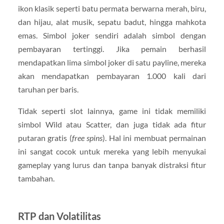
ikon klasik seperti batu permata berwarna merah, biru,
dan hijau, alat musik, sepatu badut, hingga mahkota
emas. Simbol joker sendiri adalah simbol dengan
pembayaran tertinggi. Jika pemain berhasil
mendapatkan lima simbol joker di satu payline, mereka
akan mendapatkan pembayaran 1.000 kali dari
taruhan per baris.
Tidak seperti slot lainnya, game ini tidak memiliki
simbol Wild atau Scatter, dan juga tidak ada fitur
putaran gratis (
free spins
). Hal ini membuat permainan
ini sangat cocok untuk mereka yang lebih menyukai
gameplay yang lurus dan tanpa banyak distraksi fitur
tambahan.
RTP dan Volatilitas