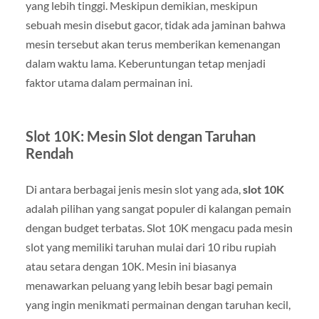
yang lebih tinggi. Meskipun demikian, meskipun
sebuah mesin disebut gacor, tidak ada jaminan bahwa
mesin tersebut akan terus memberikan kemenangan
dalam waktu lama. Keberuntungan tetap menjadi
faktor utama dalam permainan ini.
Slot 10K: Mesin Slot dengan Taruhan
Rendah
Di antara berbagai jenis mesin slot yang ada,
slot 10K
adalah pilihan yang sangat populer di kalangan pemain
dengan budget terbatas. Slot 10K mengacu pada mesin
slot yang memiliki taruhan mulai dari 10 ribu rupiah
atau setara dengan 10K. Mesin ini biasanya
menawarkan peluang yang lebih besar bagi pemain
yang ingin menikmati permainan dengan taruhan kecil,