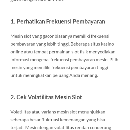
1. Perhatikan Frekuensi Pembayaran
Mesin slot yang gacor biasanya memiliki frekuensi
pembayaran yang lebih tinggi. Beberapa situs kasino
online atau tempat permainan slot fisik menyediakan
informasi mengenai frekuensi pembayaran mesin. Pilih
mesin yang memiliki frekuensi pembayaran tinggi
untuk meningkatkan peluang Anda menang.
2. Cek Volatilitas Mesin Slot
Volatilitas atau varians mesin slot menunjukkan
seberapa besar fluktuasi kemenangan yang bisa
terjadi. Mesin dengan volatilitas rendah cenderung