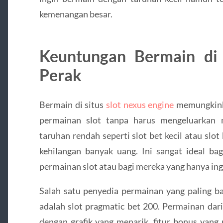
kemenangan besar.
Keuntungan Bermain di 
Perak
Bermain di situs
slot nexus engine
memungkink
permainan slot tanpa harus mengeluarkan
taruhan rendah seperti slot bet kecil atau slo
kehilangan banyak uang. Ini sangat ideal ba
permainan slot atau bagi mereka yang hanya ing
Salah satu penyedia permainan yang paling ban
adalah slot pragmatic bet 200. Permainan dari
dengan grafik yang menarik, fitur bonus yan