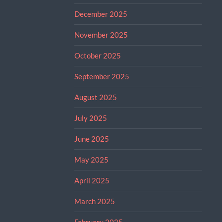
December 2025
November 2025
October 2025
September 2025
August 2025
July 2025
June 2025
May 2025
April 2025
March 2025
February 2025