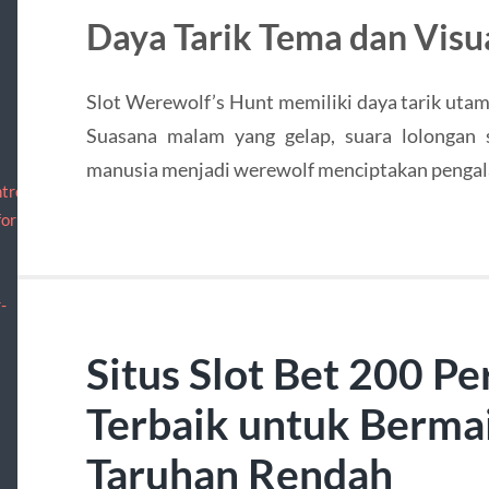
Daya Tarik Tema dan Visu
Slot Werewolf’s Hunt memiliki daya tarik utam
Suasana malam yang gelap, suara lolongan se
manusia menjadi werewolf menciptakan pengal
ntro
formation-
-
Situs Slot Bet 200 P
Terbaik untuk Berma
Taruhan Rendah