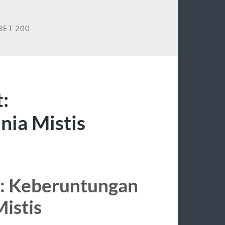
BET 200
:
nia Mistis
t: Keberuntungan
Mistis