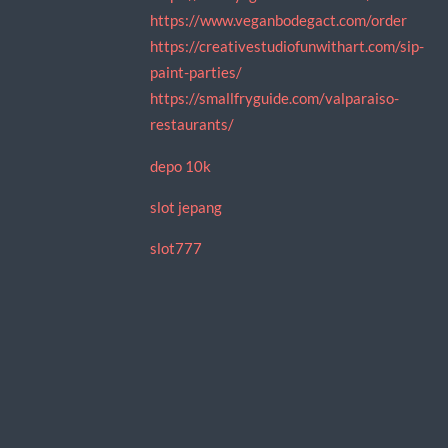
https://www.veganbodegact.com/order
https://creativestudiofunwithart.com/sip-
paint-parties/
https://smallfryguide.com/valparaiso-
restaurants/
depo 10k
slot jepang
slot777