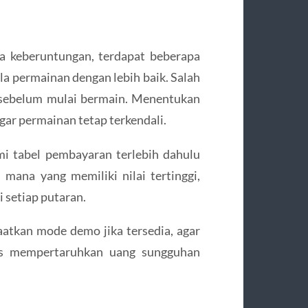
a keberuntungan, terdapat beberapa
a permainan dengan lebih baik. Salah
 sebelum mulai bermain. Menentukan
gar permainan tetap terkendali.
i tabel pembayaran terlebih dahulu
ana yang memiliki nilai tertinggi,
 setiap putaran.
tkan mode demo jika tersedia, agar
us mempertaruhkan uang sungguhan