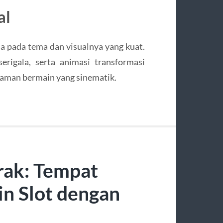
al
a pada tema dan visualnya yang kuat.
rigala, serta animasi transformasi
aman bermain yang sinematik.
erak: Tempat
in Slot dengan