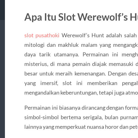
Apa Itu Slot Werewolf’s 
slot pusathoki
Werewolf’s Hunt adalah salah 
mitologi dan makhluk malam yang mengangka
daya tarik utamanya. Permainan ini mengh
misterius, di mana pemain diajak memasuki 
besar untuk meraih kemenangan. Dengan desai
yang imersif, slot ini memberikan peng
mengandalkan keberuntungan, tetapi juga atmos
Permainan ini biasanya dirancang dengan form
simbol-simbol bertema serigala, bulan purnama
lainnya yang memperkuat nuansa horor dan pet