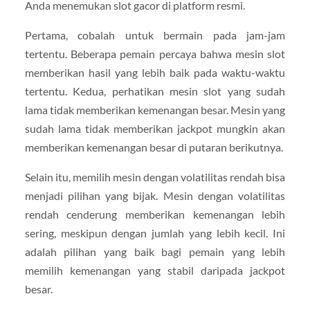
Anda menemukan slot gacor di platform resmi.
Pertama, cobalah untuk bermain pada jam-jam
tertentu. Beberapa pemain percaya bahwa mesin slot
memberikan hasil yang lebih baik pada waktu-waktu
tertentu. Kedua, perhatikan mesin slot yang sudah
lama tidak memberikan kemenangan besar. Mesin yang
sudah lama tidak memberikan jackpot mungkin akan
memberikan kemenangan besar di putaran berikutnya.
Selain itu, memilih mesin dengan volatilitas rendah bisa
menjadi pilihan yang bijak. Mesin dengan volatilitas
rendah cenderung memberikan kemenangan lebih
sering, meskipun dengan jumlah yang lebih kecil. Ini
adalah pilihan yang baik bagi pemain yang lebih
memilih kemenangan yang stabil daripada jackpot
besar.