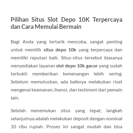
Pilihan Situs Slot Depo 10K Terpercaya
dan Cara Memulai Bermain
Bagi Anda yang tertarik mencoba, sangat penting
untuk memilih
situs depo 10k
yang terpercaya dan
memiliki reputasi baik. Situs-situs tersebut biasanya
menyediakan layanan
slot depo 10k gacor
yang sudah
terbukti memberikan kemenangan lebih sering.
Sebelum memutuskan, ada baiknya melakukan riset
mengenai keamanan, lisensi, dan testimoni dari pemain
lain.
Setelah menemukan situs yang tepat, langkah
selanjutnya adalah melakukan deposit dengan nominal
10 ribu rupiah. Proses ini sangat mudah dan bisa