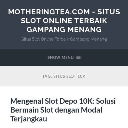
MOTHERINGTEA.COM - SITUS
SLOT ONLINE TERBAIK
GAMPANG MENANG
Situs Slot Online Terbaik Gampang Menang
SHOW MENU
TAG:
SITUS SLOT 10K
Mengenal Slot Depo 10K: Solusi
Bermain Slot dengan Modal
Terjangkau