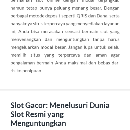
namun tetap punya peluang menang besar. Dengan
berbagai metode deposit seperti QRIS dan Dana, serta
banyaknya situs terpercaya yang menyediakan layanan
ini, Anda bisa merasakan sensasi bermain slot yang
menyenangkan dan menguntungkan tanpa harus
mengeluarkan modal besar. Jangan lupa untuk selalu
memilih situs yang terpercaya dan aman agar
pengalaman bermain Anda maksimal dan bebas dari
risiko penipuan.
Slot Gacor: Menelusuri Dunia
Slot Resmi yang
Menguntungkan