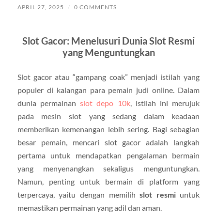
APRIL 27, 2025
/
0 COMMENTS
Slot Gacor: Menelusuri Dunia Slot Resmi
yang Menguntungkan
Slot gacor atau “gampang coak” menjadi istilah yang
populer di kalangan para pemain judi online. Dalam
dunia permainan
slot depo 10k
, istilah ini merujuk
pada mesin slot yang sedang dalam keadaan
memberikan kemenangan lebih sering. Bagi sebagian
besar pemain, mencari slot gacor adalah langkah
pertama untuk mendapatkan pengalaman bermain
yang menyenangkan sekaligus menguntungkan.
Namun, penting untuk bermain di platform yang
terpercaya, yaitu dengan memilih
slot resmi
untuk
memastikan permainan yang adil dan aman.