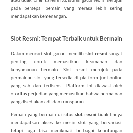
pada persepsi pemain yang merasa lebih sering
mendapatkan kemenangan.
Slot Resmi: Tempat Terbaik untuk Bermain
Dalam mencari slot gacor, memilih
slot resmi
sangat
penting untuk memastikan keamanan dan
kenyamanan bermain. Slot resmi merujuk pada
permainan slot yang tersedia di platform judi online
yang sah dan terlisensi. Platform ini diawasi oleh
otoritas perjudian yang memastikan bahwa permainan
yang disediakan adil dan transparan.
Pemain yang bermain di situs
slot resmi
tidak hanya
mendapatkan akses ke mesin slot yang bervariasi,
tetapi juga bisa menikmati berbagai keuntungan