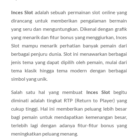
Inces Slot
adalah sebuah permainan slot online yang
dirancang untuk memberikan pengalaman bermain
yang seru dan menguntungkan. Dikenal dengan grafik
yang menarik dan fitur bonus yang menggiurkan, Inces
Slot mampu menarik perhatian banyak pemain dari
berbagai penjuru dunia. Slot ini menawarkan berbagai
jenis tema yang dapat dipilih oleh pemain, mulai dari
tema klasik hingga tema modern dengan berbagai
simbol yang unik.
Salah satu hal yang membuat
Inces Slot
begitu
diminati adalah tingkat RTP (Return to Player) yang
cukup tinggi. Hal ini memberikan peluang lebih besar
bagi pemain untuk mendapatkan kemenangan besar,
terlebih lagi dengan adanya fitur-fitur bonus yang
meningkatkan peluang menang.