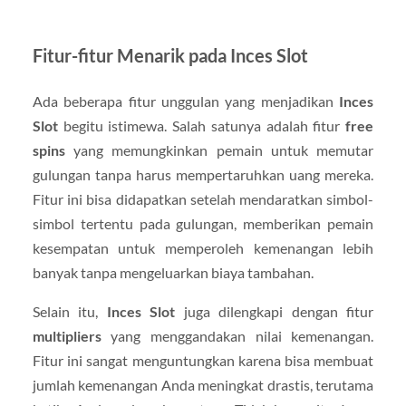
Fitur-fitur Menarik pada Inces Slot
Ada beberapa fitur unggulan yang menjadikan
Inces
Slot
begitu istimewa. Salah satunya adalah fitur
free
spins
yang memungkinkan pemain untuk memutar
gulungan tanpa harus mempertaruhkan uang mereka.
Fitur ini bisa didapatkan setelah mendaratkan simbol-
simbol tertentu pada gulungan, memberikan pemain
kesempatan untuk memperoleh kemenangan lebih
banyak tanpa mengeluarkan biaya tambahan.
Selain itu,
Inces Slot
juga dilengkapi dengan fitur
multipliers
yang menggandakan nilai kemenangan.
Fitur ini sangat menguntungkan karena bisa membuat
jumlah kemenangan Anda meningkat drastis, terutama