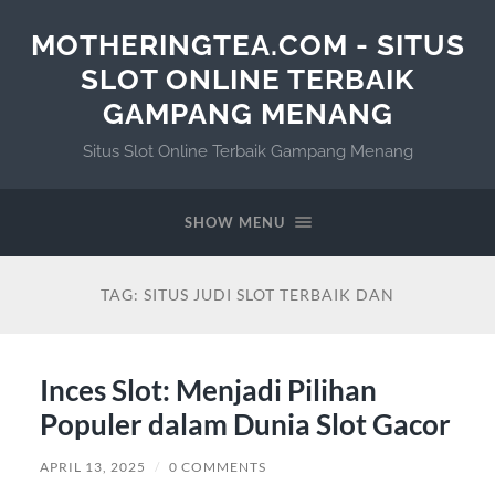
MOTHERINGTEA.COM - SITUS
SLOT ONLINE TERBAIK
GAMPANG MENANG
Situs Slot Online Terbaik Gampang Menang
SHOW MENU
TAG:
SITUS JUDI SLOT TERBAIK DAN
Inces Slot: Menjadi Pilihan
Populer dalam Dunia Slot Gacor
APRIL 13, 2025
/
0 COMMENTS