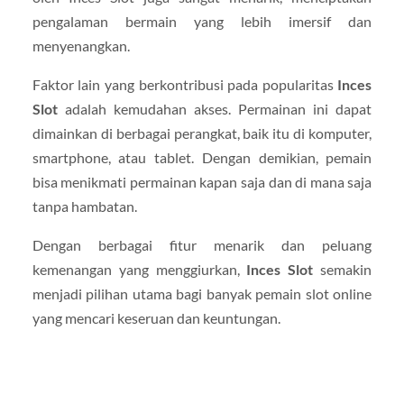
pengalaman bermain yang lebih imersif dan
menyenangkan.
Faktor lain yang berkontribusi pada popularitas
Inces
Slot
adalah kemudahan akses. Permainan ini dapat
dimainkan di berbagai perangkat, baik itu di komputer,
smartphone, atau tablet. Dengan demikian, pemain
bisa menikmati permainan kapan saja dan di mana saja
tanpa hambatan.
Dengan berbagai fitur menarik dan peluang
kemenangan yang menggiurkan,
Inces Slot
semakin
menjadi pilihan utama bagi banyak pemain slot online
yang mencari keseruan dan keuntungan.