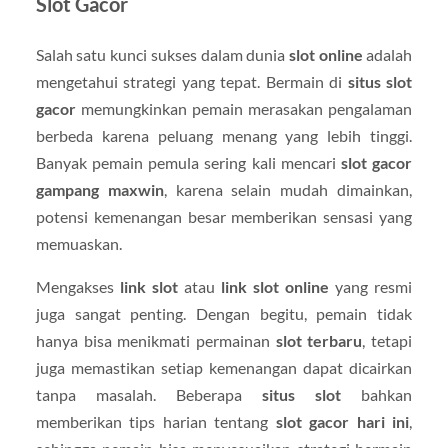
Slot Gacor
Salah satu kunci sukses dalam dunia
slot online
adalah
mengetahui strategi yang tepat. Bermain di
situs slot
gacor
memungkinkan pemain merasakan pengalaman
berbeda karena peluang menang yang lebih tinggi.
Banyak pemain pemula sering kali mencari
slot gacor
gampang maxwin
, karena selain mudah dimainkan,
potensi kemenangan besar memberikan sensasi yang
memuaskan.
Mengakses
link slot
atau
link slot online
yang resmi
juga sangat penting. Dengan begitu, pemain tidak
hanya bisa menikmati permainan
slot terbaru
, tetapi
juga memastikan setiap kemenangan dapat dicairkan
tanpa masalah. Beberapa
situs slot
bahkan
memberikan tips harian tentang
slot gacor hari ini
,