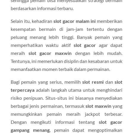
sehingga pemain bisa menyesuaikan strategi bermain
berdasarkan informasi terbaru.
Selain itu, kehadiran
slot gacor malam ini
memberikan
kesempatan bermain di jam-jam tertentu dengan
peluang menang lebih tinggi. Banyak pemain yang
memperhatikan waktu aktif
slot gacor
agar dapat
meraih
slot gacor maxwin
dengan lebih mudah.
Tentunya, ini memerlukan disiplin dan kesabaran untuk
memanfaatkan momen terbaik dalam permainan.
Bagi pemain yang serius, memilih
slot resmi
dan
slot
terpercaya
adalah langkah utama untuk menghindari
risiko penipuan. Situs-situs ini biasanya menyediakan
berbagai jenis permainan, termasuk
slot maxwin
yang
memungkinkan pemain meraih jackpot terbesar.
Dengan mengikuti informasi tentang
slot gacor
gampang menang
, pemain dapat mengoptimalkan