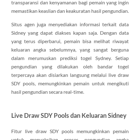
transparansi dan kenyamanan bagi pemain yang ingin
memastikan keaslian dan keakuratan hasil pengundian.
Situs agen juga menyediakan informasi terkait data
Sidney yang dapat diakses kapan saja. Dengan data
yang terus diperbarui, pemain bisa melihat riwayat
keluaran angka sebelumnya, yang sangat berguna
dalam merumuskan prediksi togel Sydney. Setiap
pengundian yang dilakukan oleh bandar togel
terpercaya akan disiarkan langsung melalui live draw
SDY pools, memungkinkan pemain untuk mengikuti
hasil pengundian secara real-time.
Live Draw SDY Pools dan Keluaran Sidney
Fitur live draw SDY pools memungkinkan pemain
untuk menyaksikan proses pengundian angka