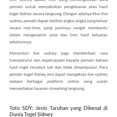
pemain untuk menyaksikan pengeluaran atau hasil
togel Sidney secara langsung. Dengan adanya fitur live
sydney, pemain dapat melihat angka-angka yang keluar
secara real-time, yang pastinya sangat membantu
dalam menganalisis pola dan tren hasil keluaran
sebelumnya.
Menonton live sydney juga memberikan rasa
transparansi dan kepercayaan kepada pemain bahwa
hasil togel tersebut sah dan tidak dimanipulasi. Para
pemain togel Sidney kini dapat mengakses live sydney
melalui berbagai platform online yang sudah
menyediakan layanan streaming langsung.
Toto SDY: Jenis Taruhan yang Dikenal di
Dunia Togel Sidney