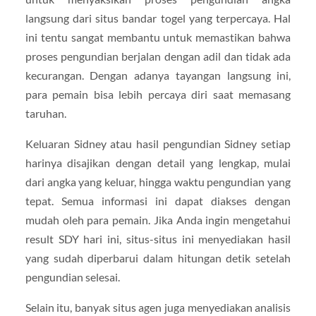
langsung dari situs bandar togel yang terpercaya. Hal
ini tentu sangat membantu untuk memastikan bahwa
proses pengundian berjalan dengan adil dan tidak ada
kecurangan. Dengan adanya tayangan langsung ini,
para pemain bisa lebih percaya diri saat memasang
taruhan.
Keluaran Sidney atau hasil pengundian Sidney setiap
harinya disajikan dengan detail yang lengkap, mulai
dari angka yang keluar, hingga waktu pengundian yang
tepat. Semua informasi ini dapat diakses dengan
mudah oleh para pemain. Jika Anda ingin mengetahui
result SDY hari ini, situs-situs ini menyediakan hasil
yang sudah diperbarui dalam hitungan detik setelah
pengundian selesai.
Selain itu, banyak situs agen juga menyediakan analisis