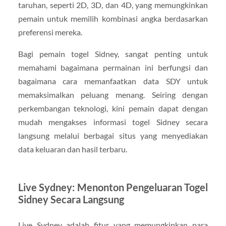
taruhan, seperti 2D, 3D, dan 4D, yang memungkinkan
pemain untuk memilih kombinasi angka berdasarkan
preferensi mereka.
Bagi pemain togel Sidney, sangat penting untuk
memahami bagaimana permainan ini berfungsi dan
bagaimana cara memanfaatkan data SDY untuk
memaksimalkan peluang menang. Seiring dengan
perkembangan teknologi, kini pemain dapat dengan
mudah mengakses informasi togel Sidney secara
langsung melalui berbagai situs yang menyediakan
data keluaran dan hasil terbaru.
Live Sydney: Menonton Pengeluaran Togel
Sidney Secara Langsung
Live Sydney adalah fitur yang memungkinkan para