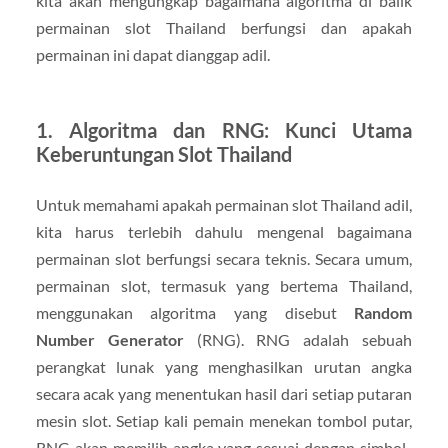
kita akan mengungkap bagaimana algoritma di balik
permainan slot Thailand berfungsi dan apakah
permainan ini dapat dianggap adil.
1. Algoritma dan RNG: Kunci Utama
Keberuntungan Slot Thailand
Untuk memahami apakah permainan slot Thailand adil,
kita harus terlebih dahulu mengenal bagaimana
permainan slot berfungsi secara teknis. Secara umum,
permainan slot, termasuk yang bertema Thailand,
menggunakan algoritma yang disebut
Random
Number Generator
(RNG). RNG adalah sebuah
perangkat lunak yang menghasilkan urutan angka
secara acak yang menentukan hasil dari setiap putaran
mesin slot. Setiap kali pemain menekan tombol putar,
RNG akan memilih angka yang sesuai dengan simbol-