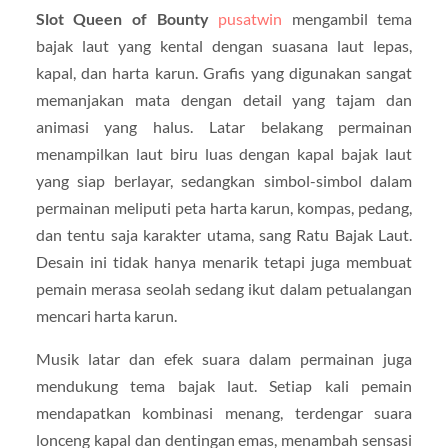
Slot Queen of Bounty
pusatwin
mengambil tema
bajak laut yang kental dengan suasana laut lepas,
kapal, dan harta karun. Grafis yang digunakan sangat
memanjakan mata dengan detail yang tajam dan
animasi yang halus. Latar belakang permainan
menampilkan laut biru luas dengan kapal bajak laut
yang siap berlayar, sedangkan simbol-simbol dalam
permainan meliputi peta harta karun, kompas, pedang,
dan tentu saja karakter utama, sang Ratu Bajak Laut.
Desain ini tidak hanya menarik tetapi juga membuat
pemain merasa seolah sedang ikut dalam petualangan
mencari harta karun.
Musik latar dan efek suara dalam permainan juga
mendukung tema bajak laut. Setiap kali pemain
mendapatkan kombinasi menang, terdengar suara
lonceng kapal dan dentingan emas, menambah sensasi