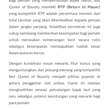
Bagi pemain yang memperhatikan aspek teknis, Slot
Queen of Bounty memiliki
RTP (Return to Player)
yang kompetitif. RTP adalah persentase teoretis dari
total taruhan yang akan dikembalikan kepada pemain
dalam jangka panjang. Volatilitas permainan ini juga
cukup seimbang, memberikan kesempatan bagi pemain
untuk merasakan kemenangan kecil secara rutin
sekaligus kesempatan mendapatkan hadiah besar
dalam putaran bonus.
Dengan kombinasi visual menarik, fitur bonus yang
menguntungkan, dan peluang menang yang kompetitif,
Slot Queen of Bounty menjadi pilihan populer di
antara penggemar slot online. Game ini mampu
menghadirkan sensasi petualangan bajak laut yang
seru sekaligus potensi keuntungan yang menarik bagi
para pemain.