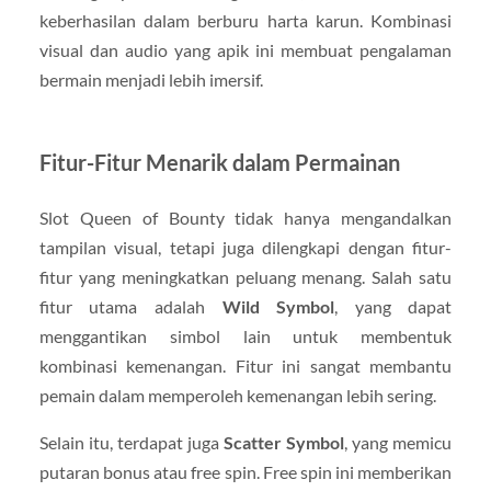
keberhasilan dalam berburu harta karun. Kombinasi
visual dan audio yang apik ini membuat pengalaman
bermain menjadi lebih imersif.
Fitur-Fitur Menarik dalam Permainan
Slot Queen of Bounty tidak hanya mengandalkan
tampilan visual, tetapi juga dilengkapi dengan fitur-
fitur yang meningkatkan peluang menang. Salah satu
fitur utama adalah
Wild Symbol
, yang dapat
menggantikan simbol lain untuk membentuk
kombinasi kemenangan. Fitur ini sangat membantu
pemain dalam memperoleh kemenangan lebih sering.
Selain itu, terdapat juga
Scatter Symbol
, yang memicu
putaran bonus atau free spin. Free spin ini memberikan