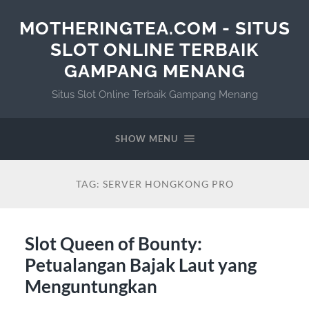
MOTHERINGTEA.COM - SITUS
SLOT ONLINE TERBAIK
GAMPANG MENANG
Situs Slot Online Terbaik Gampang Menang
SHOW MENU
TAG:
SERVER HONGKONG PRO
Slot Queen of Bounty:
Petualangan Bajak Laut yang
Menguntungkan