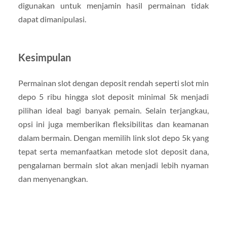
digunakan untuk menjamin hasil permainan tidak
dapat dimanipulasi.
Kesimpulan
Permainan slot dengan deposit rendah seperti slot min
depo 5 ribu hingga slot deposit minimal 5k menjadi
pilihan ideal bagi banyak pemain. Selain terjangkau,
opsi ini juga memberikan fleksibilitas dan keamanan
dalam bermain. Dengan memilih link slot depo 5k yang
tepat serta memanfaatkan metode slot deposit dana,
pengalaman bermain slot akan menjadi lebih nyaman
dan menyenangkan.