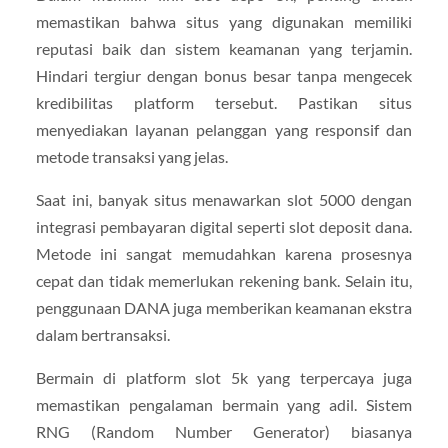
memastikan bahwa situs yang digunakan memiliki
reputasi baik dan sistem keamanan yang terjamin.
Hindari tergiur dengan bonus besar tanpa mengecek
kredibilitas platform tersebut. Pastikan situs
menyediakan layanan pelanggan yang responsif dan
metode transaksi yang jelas.
Saat ini, banyak situs menawarkan slot 5000 dengan
integrasi pembayaran digital seperti slot deposit dana.
Metode ini sangat memudahkan karena prosesnya
cepat dan tidak memerlukan rekening bank. Selain itu,
penggunaan DANA juga memberikan keamanan ekstra
dalam bertransaksi.
Bermain di platform slot 5k yang terpercaya juga
memastikan pengalaman bermain yang adil. Sistem
RNG (Random Number Generator) biasanya