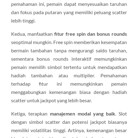
pemahaman ini, pemain dapat menyesuaikan taruhan
dan fokus pada putaran yang memiliki peluang scatter
lebih tinggi.
Kedua, manfaatkan
fitur free spin dan bonus rounds
seoptimal mungkin. Free spin memberikan kesempatan
bermain tambahan tanpa mengurangi saldo taruhan,
sementara bonus rounds interaktif memungkinkan
pemain memilih simbol tertentu untuk mendapatkan
hadiah tambahan atau multiplier. Pemahaman
terhadap fitur ini memungkinkan pemain
menggabungkan kemenangan biasa dengan hadiah
scatter untuk jackpot yang lebih besar.
Ketiga, terapkan
manajemen modal yang baik
. Slot
dengan simbol scatter dan potensi jackpot biasanya
memiliki volatilitas tinggi. Artinya, kemenangan besar