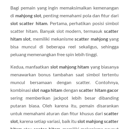
Bagi pemain yang ingin memaksimalkan kemenangan
di
mahjong slot
, penting memahami pola dan fitur dari
slot scatter hitam
. Pertama, perhatikan posisi simbol
scatter hitam. Banyak slot modern, termasuk
scatter
hitam slot
, memiliki mekanisme
scatter mahjong
yang
bisa muncul di beberapa reel sekaligus, sehingga
peluang memenangkan free spin lebih tinggi.
Kedua, manfaatkan
slot mahjong hitam
yang biasanya
menawarkan bonus tambahan saat simbol tertentu
muncul bersamaan dengan scatter. Contohnya,
kombinasi
slot naga hitam
dengan
scatter hitam gacor
sering memberikan jackpot lebih besar dibanding
putaran biasa. Oleh karena itu, pemain disarankan
untuk memahami aturan dan fitur khusus dari
scatter
slot
, karena setiap variasi, baik itu
slot mahjong scatter
hitam
atau
sceter hitam
, memiliki mekanisme payout