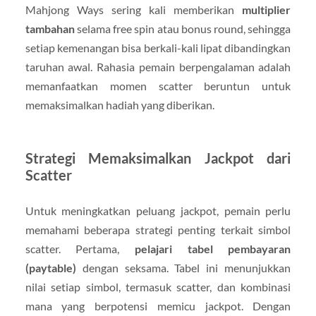
Mahjong Ways sering kali memberikan
multiplier
tambahan
selama free spin atau bonus round, sehingga
setiap kemenangan bisa berkali-kali lipat dibandingkan
taruhan awal. Rahasia pemain berpengalaman adalah
memanfaatkan momen scatter beruntun untuk
memaksimalkan hadiah yang diberikan.
Strategi Memaksimalkan Jackpot dari
Scatter
Untuk meningkatkan peluang jackpot, pemain perlu
memahami beberapa strategi penting terkait simbol
scatter. Pertama,
pelajari tabel pembayaran
(paytable)
dengan seksama. Tabel ini menunjukkan
nilai setiap simbol, termasuk scatter, dan kombinasi
mana yang berpotensi memicu jackpot. Dengan