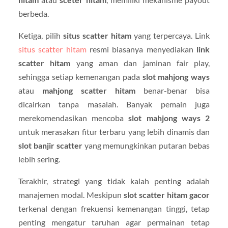
berbeda.
Ketiga, pilih
situs scatter hitam
yang terpercaya. Link
situs scatter hitam
resmi biasanya menyediakan
link
scatter hitam
yang aman dan jaminan fair play,
sehingga setiap kemenangan pada
slot mahjong ways
atau
mahjong scatter hitam
benar-benar bisa
dicairkan tanpa masalah. Banyak pemain juga
merekomendasikan mencoba
slot mahjong ways 2
untuk merasakan fitur terbaru yang lebih dinamis dan
slot banjir scatter
yang memungkinkan putaran bebas
lebih sering.
Terakhir, strategi yang tidak kalah penting adalah
manajemen modal. Meskipun
slot scatter hitam gacor
terkenal dengan frekuensi kemenangan tinggi, tetap
penting mengatur taruhan agar permainan tetap