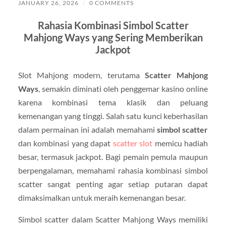
JANUARY 26, 2026
/
0 COMMENTS
Rahasia Kombinasi Simbol Scatter
Mahjong Ways yang Sering Memberikan
Jackpot
Slot Mahjong modern, terutama
Scatter Mahjong
Ways
, semakin diminati oleh penggemar kasino online
karena kombinasi tema klasik dan peluang
kemenangan yang tinggi. Salah satu kunci keberhasilan
dalam permainan ini adalah memahami
simbol scatter
dan kombinasi yang dapat
scatter slot
memicu hadiah
besar, termasuk jackpot. Bagi pemain pemula maupun
berpengalaman, memahami rahasia kombinasi simbol
scatter sangat penting agar setiap putaran dapat
dimaksimalkan untuk meraih kemenangan besar.
Simbol scatter dalam Scatter Mahjong Ways memiliki