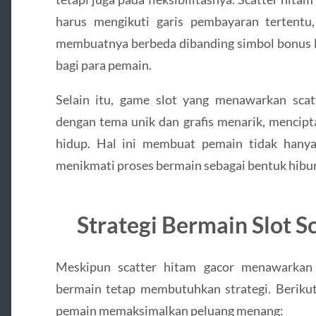
harus mengikuti garis pembayaran tertentu
membuatnya berbeda dibanding simbol bonus l
bagi para pemain.
Selain itu, game slot yang menawarkan scat
dengan tema unik dan grafis menarik, mencip
hidup. Hal ini membuat pemain tidak hanya
menikmati proses bermain sebagai bentuk hibu
Strategi Bermain Slot S
Meskipun scatter hitam gacor menawarkan 
bermain tetap membutuhkan strategi. Beriku
pemain memaksimalkan peluang menang: