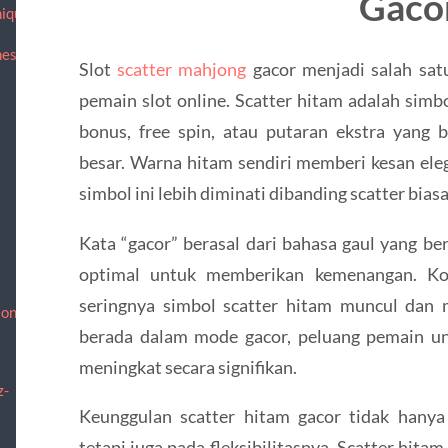
Gaco
iques/
es-
Slot
scatter mahjong
gacor menjadi salah satu
pemain slot online. Scatter hitam adalah simb
bonus, free spin, atau putaran ekstra yang 
besar. Warna hitam sendiri memberi kesan el
simbol ini lebih diminati dibanding scatter biasa
Kata “gacor” berasal dari bahasa gaul yang be
optimal untuk memberikan kemenangan. Kon
seringnya simbol scatter hitam muncul dan 
ions/100-
berada dalam mode gacor, peluang pemain u
meningkat secara signifikan.
z-
Keunggulan scatter hitam gacor tidak hanya
tetapi juga pada fleksibilitasnya. Scatter hit