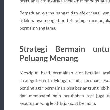
bernuansa etnik Afrika semakin memperkuat su
Perpaduan warna hangat dan efek visual ya
tidak hanya menghibur, tetapi juga memanja
bermain yang lama.
Strategi Bermain unt
Peluang Menang
Meskipun hasil permainan slot bersifat ac
strategi tertentu. Mengatur nilai taruhan ses
penting agar permainan bisa berlangsung lebih
dan memahami pola perubahan reel juga 
keputusan yang lebih bijak saat bermain.