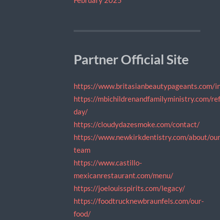
Partner Official Site
https://www.britasianbeautypageants.com/i
https://mbichildrenandfamilyministry.com/re
day/
https://cloudydazesmoke.com/contact/
https://www.newkirkdentistry.com/about/our
team
https://www.castillo-
mexicanrestaurant.com/menu/
https://joelouisspirits.com/legacy/
https://foodtrucknewbraunfels.com/our-
food/