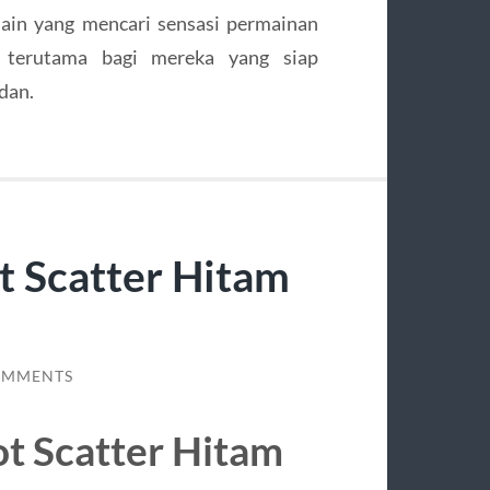
ain yang mencari sensasi permainan
 terutama bagi mereka yang siap
dan.
t Scatter Hitam
OMMENTS
t Scatter Hitam