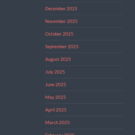
December 2025
November 2025
October 2025
September 2025
August 2025
July 2025
June 2025
May 2025
April 2025
March 2025
February 2025