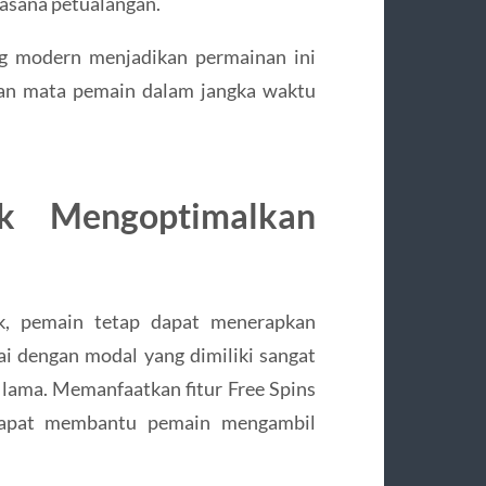
asana petualangan.
ng modern menjadikan permainan ini
kan mata pemain dalam jangka waktu
uk Mengoptimalkan
ak, pemain tetap dapat menerapkan
uai dengan modal yang dimiliki sangat
 lama. Memanfaatkan fitur Free Spins
dapat membantu pemain mengambil