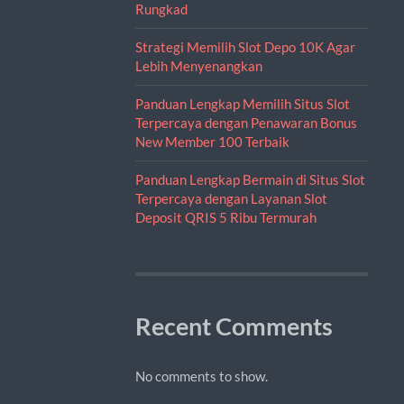
Rungkad
Strategi Memilih Slot Depo 10K Agar
Lebih Menyenangkan
Panduan Lengkap Memilih Situs Slot
Terpercaya dengan Penawaran Bonus
New Member 100 Terbaik
Panduan Lengkap Bermain di Situs Slot
Terpercaya dengan Layanan Slot
Deposit QRIS 5 Ribu Termurah
Recent Comments
No comments to show.