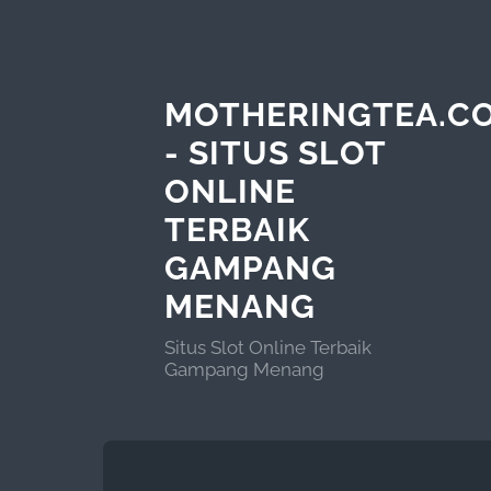
MOTHERINGTEA.C
- SITUS SLOT
ONLINE
TERBAIK
GAMPANG
MENANG
Situs Slot Online Terbaik
Gampang Menang