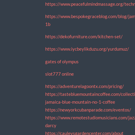
https://www.peacefulmindmassage.org/techn
https://www.bespokegraceblog.com/blog/jam
1b
https://dekofurniture.com/kitchen-set/
https://www.iycbeylikduzu.org/yurdumuz/
gates of olympus
slot777 online
https://adventurelagoontx.com/pricing/
https://tastebluemountaincoffee.com/collect
jamaica-blue-mountain-no-1-coffee
https://newyorkcubanparade.com/eventos/
https://www.remotestudiomusicians.com/jaz
darcy
https://cauleysgardencenter.com/about