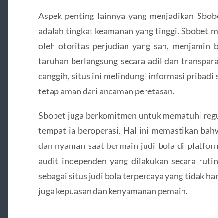
Aspek penting lainnya yang menjadikan Sbobet
adalah tingkat keamanan yang tinggi. Sbobet me
oleh otoritas perjudian yang sah, menjamin 
taruhan berlangsung secara adil dan transpar
canggih, situs ini melindungi informasi pribad
tetap aman dari ancaman peretasan.
Sbobet juga berkomitmen untuk mematuhi regul
tempat ia beroperasi. Hal ini memastikan ba
dan nyaman saat bermain judi bola di platform
audit independen yang dilakukan secara ruti
sebagai situs judi bola terpercaya yang tidak
juga kepuasan dan kenyamanan pemain.