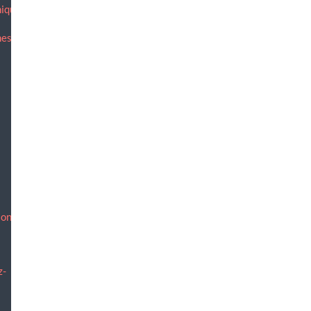
iques/
es-
ions/100-
z-