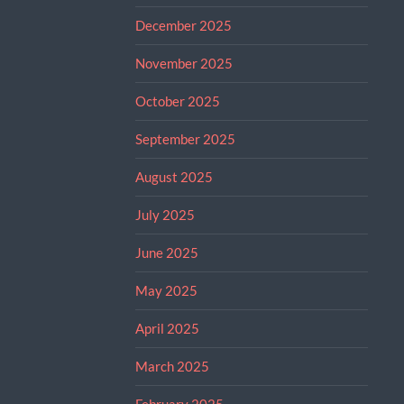
December 2025
November 2025
October 2025
September 2025
August 2025
July 2025
June 2025
May 2025
April 2025
March 2025
February 2025