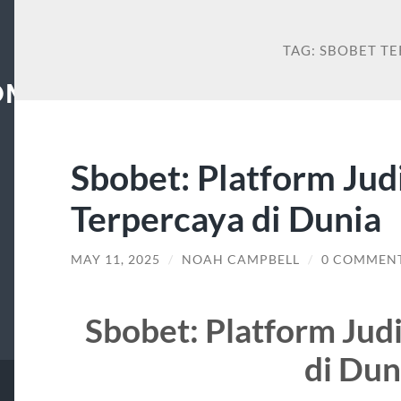
TAG:
SBOBET T
OM
Sbobet: Platform Jud
Terpercaya di Dunia
MAY 11, 2025
/
NOAH CAMPBELL
/
0 COMMEN
Sbobet: Platform Jud
di Dun