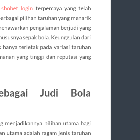
a
sbobet login
terpercaya yang telah
 berbagai pilihan taruhan yang menarik
menawarkan pengalaman berjudi yang
hususnya sepak bola. Keunggulan dari
k hanya terletak pada variasi taruhan
manan yang tinggi dan reputasi yang
ebagai Judi Bola
g menjadikannya pilihan utama bagi
lan utama adalah ragam jenis taruhan