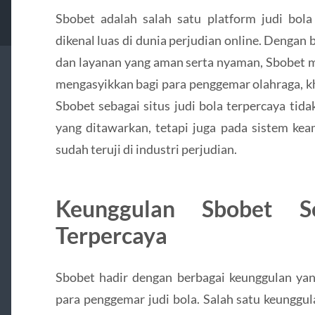
Sbobet adalah salah satu platform judi bol
dikenal luas di dunia perjudian online. Dengan
dan layanan yang aman serta nyaman, Sbobet 
mengasyikkan bagi para penggemar olahraga, k
Sbobet sebagai situs judi bola terpercaya tida
yang ditawarkan, tetapi juga pada sistem kea
sudah teruji di industri perjudian.
Keunggulan Sbobet S
Terpercaya
Sbobet hadir dengan berbagai keunggulan yan
para penggemar judi bola. Salah satu keunggu