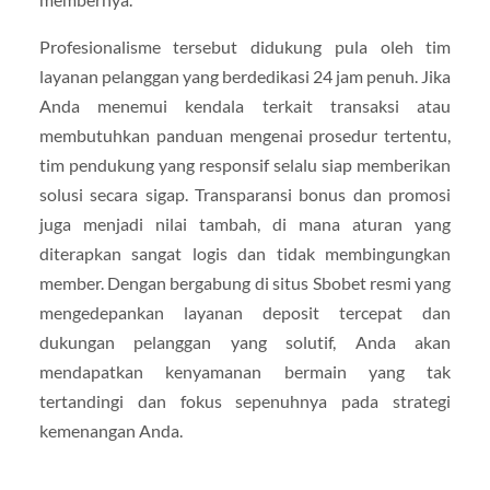
Profesionalisme tersebut didukung pula oleh tim
layanan pelanggan yang berdedikasi 24 jam penuh. Jika
Anda menemui kendala terkait transaksi atau
membutuhkan panduan mengenai prosedur tertentu,
tim pendukung yang responsif selalu siap memberikan
solusi secara sigap. Transparansi bonus dan promosi
juga menjadi nilai tambah, di mana aturan yang
diterapkan sangat logis dan tidak membingungkan
member. Dengan bergabung di situs Sbobet resmi yang
mengedepankan layanan deposit tercepat dan
dukungan pelanggan yang solutif, Anda akan
mendapatkan kenyamanan bermain yang tak
tertandingi dan fokus sepenuhnya pada strategi
kemenangan Anda.