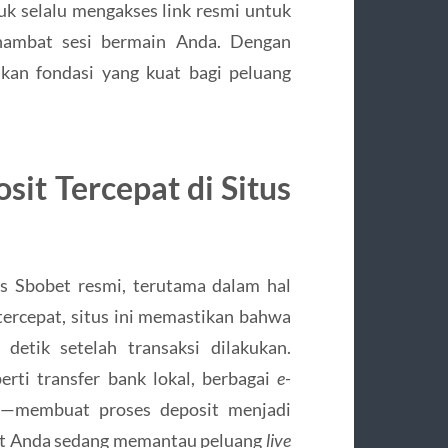
tuk selalu mengakses link resmi untuk
ghambat sesi bermain Anda. Dengan
kan fondasi yang kuat bagi peluang
it Tercepat di Situs
tus Sbobet resmi, terutama dalam hal
 tercepat, situs ini memastikan bahwa
detik setelah transaksi dilakukan.
ti transfer bank lokal, berbagai
e-
ya—membuat proses deposit menjadi
aat Anda sedang memantau peluang
live