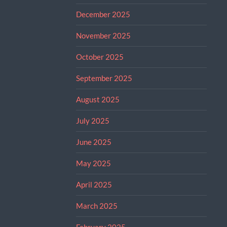
December 2025
November 2025
October 2025
September 2025
August 2025
July 2025
June 2025
May 2025
April 2025
March 2025
February 2025