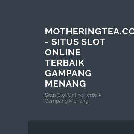
MOTHERINGTEA.C
- SITUS SLOT
ONLINE
TERBAIK
GAMPANG
MENANG
Situs Slot Online Terbaik
Gampang Menang