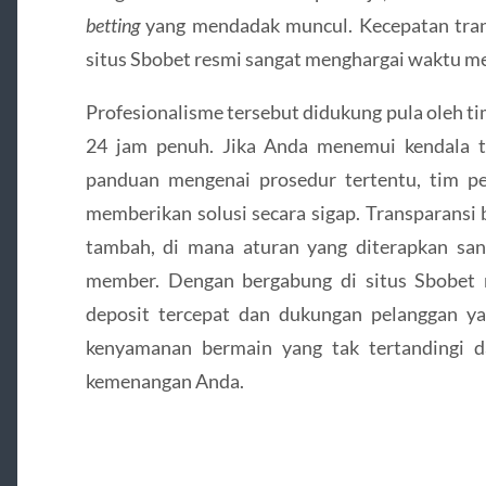
betting
yang mendadak muncul. Kecepatan trans
situs Sbobet resmi sangat menghargai waktu 
Profesionalisme tersebut didukung pula oleh t
24 jam penuh. Jika Anda menemui kendala t
panduan mengenai prosedur tertentu, tim pe
memberikan solusi secara sigap. Transparansi 
tambah, di mana aturan yang diterapkan sa
member. Dengan bergabung di situs Sbobet
deposit tercepat dan dukungan pelanggan y
kenyamanan bermain yang tak tertandingi d
kemenangan Anda.