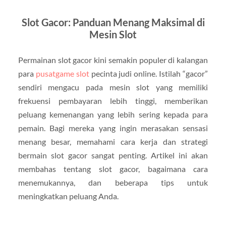
Slot Gacor: Panduan Menang Maksimal di
Mesin Slot
Permainan slot gacor kini semakin populer di kalangan
para
pusatgame slot
pecinta judi online. Istilah “gacor”
sendiri mengacu pada mesin slot yang memiliki
frekuensi pembayaran lebih tinggi, memberikan
peluang kemenangan yang lebih sering kepada para
pemain. Bagi mereka yang ingin merasakan sensasi
menang besar, memahami cara kerja dan strategi
bermain slot gacor sangat penting. Artikel ini akan
membahas tentang slot gacor, bagaimana cara
menemukannya, dan beberapa tips untuk
meningkatkan peluang Anda.