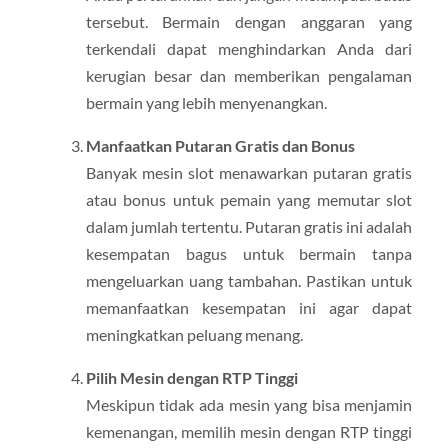
tersebut. Bermain dengan anggaran yang
terkendali dapat menghindarkan Anda dari
kerugian besar dan memberikan pengalaman
bermain yang lebih menyenangkan.
Manfaatkan Putaran Gratis dan Bonus
Banyak mesin slot menawarkan putaran gratis
atau bonus untuk pemain yang memutar slot
dalam jumlah tertentu. Putaran gratis ini adalah
kesempatan bagus untuk bermain tanpa
mengeluarkan uang tambahan. Pastikan untuk
memanfaatkan kesempatan ini agar dapat
meningkatkan peluang menang.
Pilih Mesin dengan RTP Tinggi
Meskipun tidak ada mesin yang bisa menjamin
kemenangan, memilih mesin dengan RTP tinggi