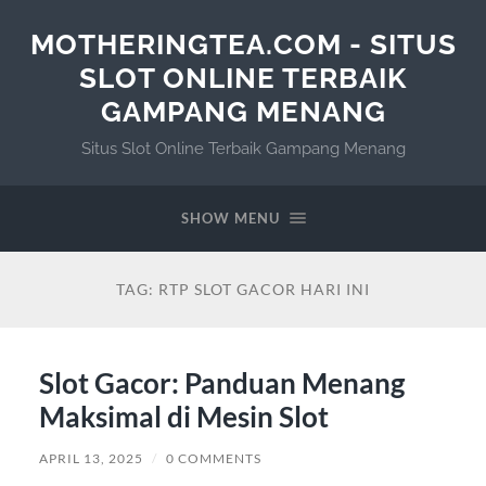
MOTHERINGTEA.COM - SITUS
SLOT ONLINE TERBAIK
GAMPANG MENANG
Situs Slot Online Terbaik Gampang Menang
SHOW MENU
TAG:
RTP SLOT GACOR HARI INI
Slot Gacor: Panduan Menang
Maksimal di Mesin Slot
APRIL 13, 2025
/
0 COMMENTS