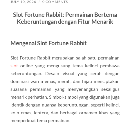
JULY 10, 2026
/
0 COMMENTS
Slot Fortune Rabbit: Permainan Bertema
Keberuntungan dengan Fitur Menarik
Mengenal Slot Fortune Rabbit
Slot Fortune Rabbit merupakan salah satu permainan
slot
online yang mengusung tema kelinci pembawa
keberuntungan. Desain visual yang cerah dengan
dominasi warna emas, merah, dan hijau menciptakan
suasana permainan yang menyenangkan sekaligus
menarik perhatian. Simbol-simbol yang digunakan juga
identik dengan nuansa keberuntungan, seperti kelinci,
koin emas, lentera, dan berbagai ornamen khas yang
memperkuat tema permainan.