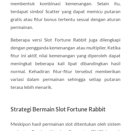
membentuk kombinasi kemenangan. Selain itu,
terdapat simbol Scatter yang dapat memicu putaran
gratis atau fitur bonus tertentu sesuai dengan aturan
permainan.
Beberapa versi Slot Fortune Rabbit juga dilengkapi
dengan pengganda kemenangan atau multiplier. Ketika
fitur ini aktif, nilai kemenangan yang diperoleh dapat
meningkat beberapa kali lipat dibandingkan hasil
normal. Kehadiran fitur-fitur tersebut memberikan
variasi dalam permainan sehingga setiap putaran
terasa lebih menarik.
Strategi Bermain Slot Fortune Rabbit
Meskipun hasil permainan slot ditentukan oleh sistem