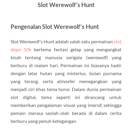
Slot Werewolf’s Hunt
Pengenalan Slot Werewolf’s Hunt
Slot Werewolf’s Hunt adalah salah satu permainan
slot
depo 10k
bertema fantasi gelap yang mengangkat
kisah tentang manusia serigala (werewolf) yang
berburu di malam hari. Permainan ini biasanya hadir
dengan latar hutan yang misterius, bulan purnama
yang terang, serta atmosfer menegangkan yang
menjadi ciri khas tema horor. Dalam dunia permainan
slot digital, tema seperti ini dirancang untuk
memberikan pengalaman visual yang imersif, sehingga
pemain merasa seolah-olah berada di dalam cerita
berburu yang penuh ketegangan.