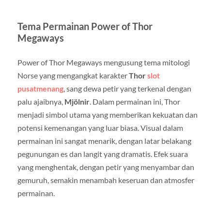
Tema Permainan Power of Thor
Megaways
Power of Thor Megaways mengusung tema mitologi
Norse yang mengangkat karakter
Thor
slot
pusatmenang
, sang dewa petir yang terkenal dengan
palu ajaibnya,
Mjölnir
. Dalam permainan ini, Thor
menjadi simbol utama yang memberikan kekuatan dan
potensi kemenangan yang luar biasa. Visual dalam
permainan ini sangat menarik, dengan latar belakang
pegunungan es dan langit yang dramatis. Efek suara
yang menghentak, dengan petir yang menyambar dan
gemuruh, semakin menambah keseruan dan atmosfer
permainan.