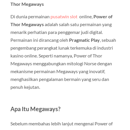
Thor Megaways
Di dunia permainan
pusatwin slot
online,
Power of
Thor Megaways
adalah salah satu permainan yang
menarik perhatian para penggemar judi digital.
Permainan ini dirancang oleh
Pragmatic Play
, sebuah
pengembang perangkat lunak terkemuka di industri
kasino online. Seperti namanya, Power of Thor
Megaways menggabungkan mitologi Norse dengan
mekanisme permainan Megaways yang inovatif,
menghasilkan pengalaman bermain yang seru dan
penuh kejutan.
Apa Itu Megaways?
Sebelum membahas lebih lanjut mengenai Power of