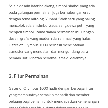
Selain desain latar belakang, simbol-simbol yang ada
pada gulungan permainan juga berhubungan erat
dengan tema mitologi Yunani. Salah satu yang paling
mencolok adalah simbol Zeus, sang dewa petir, yang
menjadi simbol utama dalam permainan ini. Dengan
desain grafis yang modern dan animasi yang halus,
Gates of Olympus 1000 berhasil menciptakan
atmosfer yang mendalam dan mengundang para
pemain untuk betah berlama-lama di dalamnya.
2.
Fitur Permainan
Gates of Olympus 1000 hadir dengan berbagai fitur
yang membuatnya semakin menarik dan memberi
peluang bagi pemain untuk mendapatkan kemenangan
besar. Salah satu fitur utama dalam permainan ini