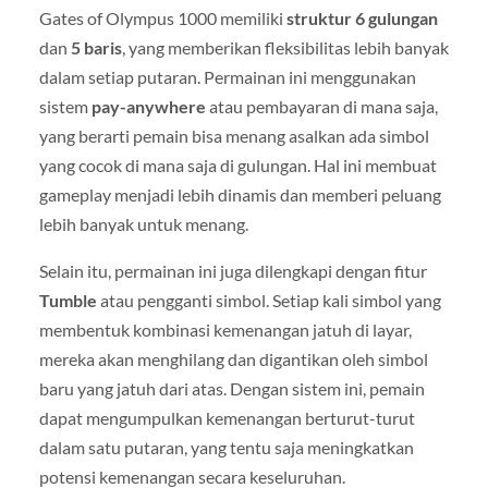
Gates of Olympus 1000 memiliki
struktur 6 gulungan
dan
5 baris
, yang memberikan fleksibilitas lebih banyak
dalam setiap putaran. Permainan ini menggunakan
sistem
pay-anywhere
atau pembayaran di mana saja,
yang berarti pemain bisa menang asalkan ada simbol
yang cocok di mana saja di gulungan. Hal ini membuat
gameplay menjadi lebih dinamis dan memberi peluang
lebih banyak untuk menang.
Selain itu, permainan ini juga dilengkapi dengan fitur
Tumble
atau pengganti simbol. Setiap kali simbol yang
membentuk kombinasi kemenangan jatuh di layar,
mereka akan menghilang dan digantikan oleh simbol
baru yang jatuh dari atas. Dengan sistem ini, pemain
dapat mengumpulkan kemenangan berturut-turut
dalam satu putaran, yang tentu saja meningkatkan
potensi kemenangan secara keseluruhan.