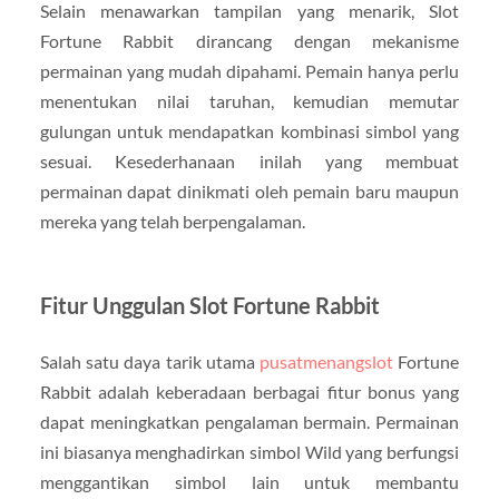
Selain menawarkan tampilan yang menarik, Slot
Fortune Rabbit dirancang dengan mekanisme
permainan yang mudah dipahami. Pemain hanya perlu
menentukan nilai taruhan, kemudian memutar
gulungan untuk mendapatkan kombinasi simbol yang
sesuai. Kesederhanaan inilah yang membuat
permainan dapat dinikmati oleh pemain baru maupun
mereka yang telah berpengalaman.
Fitur Unggulan Slot Fortune Rabbit
Salah satu daya tarik utama
pusatmenangslot
Fortune
Rabbit adalah keberadaan berbagai fitur bonus yang
dapat meningkatkan pengalaman bermain. Permainan
ini biasanya menghadirkan simbol Wild yang berfungsi
menggantikan simbol lain untuk membantu