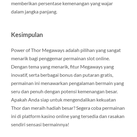
memberikan persentase kemenangan yang wajar
dalam jangka panjang.
Kesimpulan
Power of Thor Megaways adalah pilihan yang sangat
menarik bagi penggemar permainan slot online.
Dengan tema yang menarik, fitur Megaways yang
inovatif, serta berbagai bonus dan putaran gratis,
permainan ini menawarkan pengalaman bermain yang
seru dan penuh dengan potensi kemenangan besar.
Apakah Anda siap untuk mengendalikan kekuatan
Thor dan meraih hadiah besar? Segera coba permainan
ini di platform kasino online yang tersedia dan rasakan
sendiri sensasi bermainnya!