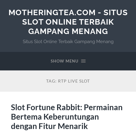
MOTHERINGTEA.COM - SITUS
SLOT ONLINE TERBAIK
GAMPANG MENANG
Situs Slot Online Terbaik Gampang Menang
SHOW MENU
TAG:
RTP LIVE SLOT
Slot Fortune Rabbit: Permainan
Bertema Keberuntungan
dengan Fitur Menarik