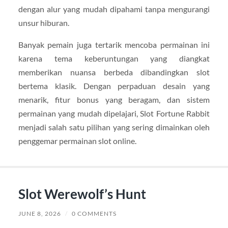
dengan alur yang mudah dipahami tanpa mengurangi
unsur hiburan.
Banyak pemain juga tertarik mencoba permainan ini
karena tema keberuntungan yang diangkat
memberikan nuansa berbeda dibandingkan slot
bertema klasik. Dengan perpaduan desain yang
menarik, fitur bonus yang beragam, dan sistem
permainan yang mudah dipelajari, Slot Fortune Rabbit
menjadi salah satu pilihan yang sering dimainkan oleh
penggemar permainan slot online.
Slot Werewolf’s Hunt
JUNE 8, 2026
/
0 COMMENTS