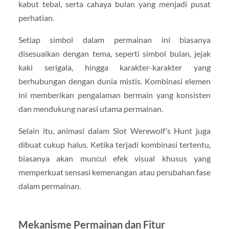
kabut tebal, serta cahaya bulan yang menjadi pusat
perhatian.
Setiap simbol dalam permainan ini biasanya
disesuaikan dengan tema, seperti simbol bulan, jejak
kaki serigala, hingga karakter-karakter yang
berhubungan dengan dunia mistis. Kombinasi elemen
ini memberikan pengalaman bermain yang konsisten
dan mendukung narasi utama permainan.
Selain itu, animasi dalam Slot Werewolf’s Hunt juga
dibuat cukup halus. Ketika terjadi kombinasi tertentu,
biasanya akan muncul efek visual khusus yang
memperkuat sensasi kemenangan atau perubahan fase
dalam permainan.
Mekanisme Permainan dan Fitur