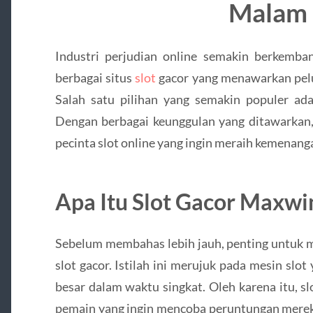
Malam 
Industri perjudian online semakin berkemba
berbagai situs
slot
gacor yang menawarkan pelu
Salah satu pilihan yang semakin populer ada
Dengan berbagai keunggulan yang ditawarkan, 
pecinta slot online yang ingin meraih kemenan
Apa Itu Slot Gacor Maxwi
Sebelum membahas lebih jauh, penting untuk
slot gacor. Istilah ini merujuk pada mesin sl
besar dalam waktu singkat. Oleh karena itu, sl
pemain yang ingin mencoba peruntungan merek