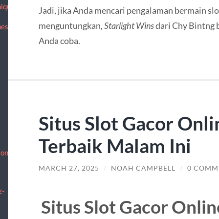
iques/
Jadi, jika Anda mencari pengalaman bermain s
menguntungkan,
Starlight Wins
dari Chy Bintng 
es-
Anda coba.
Situs Slot Gacor Onl
Terbaik Malam Ini
ions/100-
MARCH 27, 2025
/
NOAH CAMPBELL
/
0 COMM
z-
Situs Slot Gacor Onli