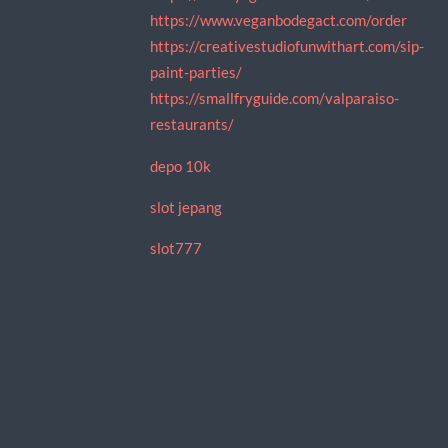
https://www.veganbodegact.com/order
https://creativestudiofunwithart.com/sip-
paint-parties/
https://smallfryguide.com/valparaiso-
restaurants/
depo 10k
slot jepang
slot777