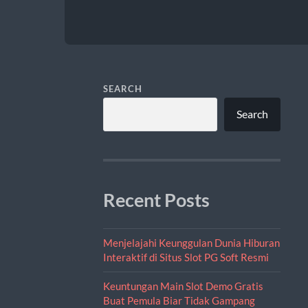
SEARCH
Search
Recent Posts
Menjelajahi Keunggulan Dunia Hiburan
Interaktif di Situs Slot PG Soft Resmi
Keuntungan Main Slot Demo Gratis
Buat Pemula Biar Tidak Gampang