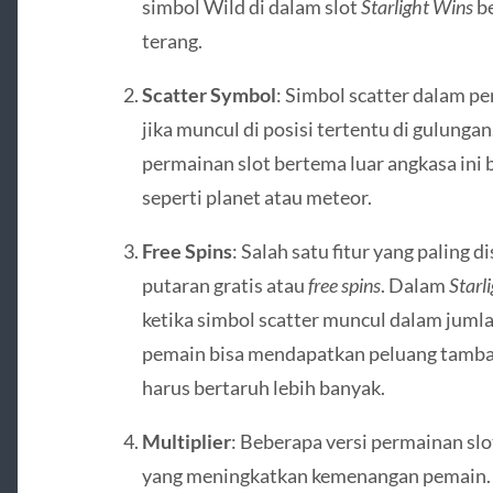
simbol Wild di dalam slot
Starlight Wins
be
terang.
Scatter Symbol
: Simbol scatter dalam p
jika muncul di posisi tertentu di gulunga
permainan slot bertema luar angkasa ini
seperti planet atau meteor.
Free Spins
: Salah satu fitur yang paling 
putaran gratis atau
free spins
. Dalam
Starl
ketika simbol scatter muncul dalam jumla
pemain bisa mendapatkan peluang tamb
harus bertaruh lebih banyak.
Multiplier
: Beberapa versi permainan slo
yang meningkatkan kemenangan pemain. Mu