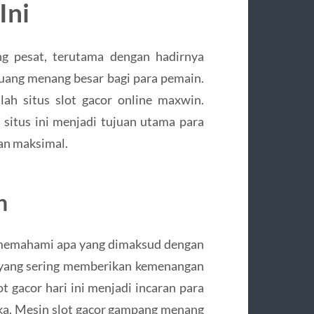
Ini
ng pesat, terutama dengan hadirnya
ang menang besar bagi para pemain.
lah situs slot gacor online maxwin.
situs ini menjadi tujuan utama para
gan maksimal.
n
 memahami apa yang dimaksud dengan
ot yang sering memberikan kemenangan
ot gacor hari ini menjadi incaran para
a. Mesin slot gacor gampang menang