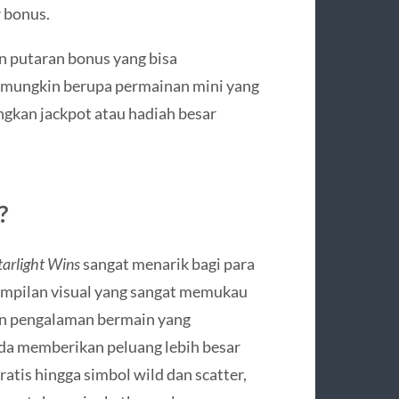
 bonus.
putaran bonus yang bisa
 mungkin berupa permainan mini yang
kan jackpot atau hadiah besar
?
tarlight Wins
sangat menarik bagi para
ampilan visual yang sangat memukau
n pengalaman bermain yang
ada memberikan peluang lebih besar
atis hingga simbol wild dan scatter,