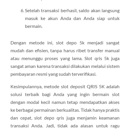
Setelah transaksi berhasil, saldo akan langsung
masuk ke akun Anda dan Anda siap untuk
bermain.
Dengan metode ini, slot depo 5k menjadi sangat
mudah dan efisien, tanpa harus ribet transfer manual
atau menunggu proses yang lama. Slot qris 5k juga
sangat aman karena transaksi dilakukan melalui sistem
pembayaran resmi yang sudah terverifikasi.
Kesimpulannya, metode slot deposit QRIS 5K adalah
solusi terbaik bagi Anda yang ingin bermain slot
dengan modal kecil namun tetap mendapatkan akses
ke berbagai permainan berkualitas. Tidak hanya praktis
dan cepat, slot depo qris juga menjamin keamanan
transaksi Anda. Jadi, tidak ada alasan untuk ragu