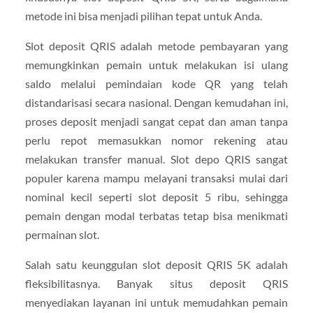
metode ini bisa menjadi pilihan tepat untuk Anda.
Slot deposit QRIS adalah metode pembayaran yang
memungkinkan pemain untuk melakukan isi ulang
saldo melalui pemindaian kode QR yang telah
distandarisasi secara nasional. Dengan kemudahan ini,
proses deposit menjadi sangat cepat dan aman tanpa
perlu repot memasukkan nomor rekening atau
melakukan transfer manual. Slot depo QRIS sangat
populer karena mampu melayani transaksi mulai dari
nominal kecil seperti slot deposit 5 ribu, sehingga
pemain dengan modal terbatas tetap bisa menikmati
permainan slot.
Salah satu keunggulan slot deposit QRIS 5K adalah
fleksibilitasnya. Banyak situs deposit QRIS
menyediakan layanan ini untuk memudahkan pemain