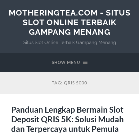
MOTHERINGTEA.COM - SITUS
SLOT ONLINE TERBAIK
GAMPANG MENANG
Situs Slot Online Terbaik Gampang Menang
SHOW MENU
TAG:
QRIS 5000
Panduan Lengkap Bermain Slot
Deposit QRIS 5K: Solusi Mudah
dan Terpercaya untuk Pemula