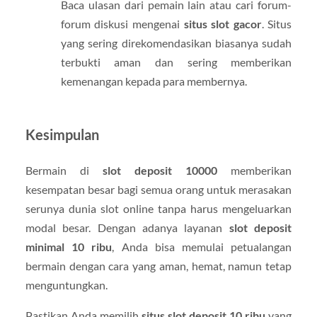
Baca ulasan dari pemain lain atau cari forum-
forum diskusi mengenai
situs slot gacor
. Situs
yang sering direkomendasikan biasanya sudah
terbukti aman dan sering memberikan
kemenangan kepada para membernya.
Kesimpulan
Bermain di
slot deposit 10000
memberikan
kesempatan besar bagi semua orang untuk merasakan
serunya dunia slot online tanpa harus mengeluarkan
modal besar. Dengan adanya layanan
slot deposit
minimal 10 ribu
, Anda bisa memulai petualangan
bermain dengan cara yang aman, hemat, namun tetap
menguntungkan.
Pastikan Anda memilih
situs slot deposit 10 ribu
yang