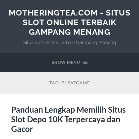
MOTHERINGTEA.COM - SITUS
SLOT ONLINE TERBAIK
GAMPANG MENANG
Situs Slot Online Terbaik Gampang Menang
SHOW MENU
TAG:
PUSATGAME
Panduan Lengkap Memilih Situs
Slot Depo 10K Terpercaya dan
Gacor