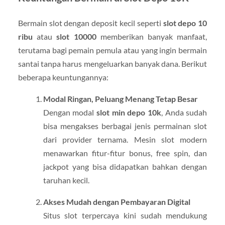
Bermain slot dengan deposit kecil seperti
slot depo 10
ribu
atau
slot 10000
memberikan banyak manfaat,
terutama bagi pemain pemula atau yang ingin bermain
santai tanpa harus mengeluarkan banyak dana. Berikut
beberapa keuntungannya:
Modal Ringan, Peluang Menang Tetap Besar
Dengan modal
slot min depo 10k
, Anda sudah
bisa mengakses berbagai jenis permainan slot
dari provider ternama. Mesin slot modern
menawarkan fitur-fitur bonus, free spin, dan
jackpot yang bisa didapatkan bahkan dengan
taruhan kecil.
Akses Mudah dengan Pembayaran Digital
Situs slot terpercaya kini sudah mendukung