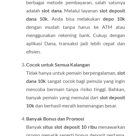
berbagai metode pembayaran, salah satunya
adalah
slot dana
. Melalui layanan
slot deposit
dana 10k
, Anda bisa melakukan
depo 10k
dengan mudah tanpa harus ke ATM atau
menggunakan rekening bank. Cukup dengan
aplikasi Dana, transaksi jadi lebih cepat dan
efisien.
Cocok untuk Semua Kalangan
Tidak hanya untuk pemain berpengalaman,
slot
dana 10k
sangat cocok bagi pemula yang ingin
mencoba bermain tanpa risiko tinggi. Bahkan,
banyak pemain yang memulai dari
slot deposit
10k
dan berhasil meraih kemenangan besar.
Banyak Bonus dan Promosi
Banyak
situs slot deposit 10 ribu
menawarkan
promo menarik seperti bonus deposit pertama,