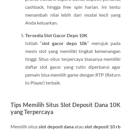
cashback, hingga free spin harian. Ini tentu
menambah nilai lebih dari modal kecil yang
Anda keluarkan.
Tersedia Slot Gacor Depo 10K
Istilah “
slot gacor depo 10k
” merujuk pada
mesin slot yang memiliki tingkat kemenangan
tinggi. Situs-situs terpercaya biasanya memiliki
daftar slot gacor yang rutin diperbarui agar
pemain bisa memilih game dengan RTP (Return
to Player) terbaik.
Tips Memilih Situs Slot Deposit Dana 10K
yang Terpercaya
Memilih situs
slot deposit dana
atau
slot deposit 10 rb