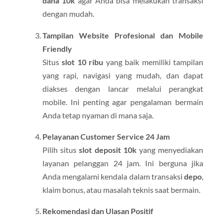
dana 10k
agar Anda bisa melakukan transaksi
dengan mudah.
Tampilan Website Profesional dan Mobile
Friendly
Situs
slot 10 ribu
yang baik memiliki tampilan
yang rapi, navigasi yang mudah, dan dapat
diakses dengan lancar melalui perangkat
mobile. Ini penting agar pengalaman bermain
Anda tetap nyaman di mana saja.
Pelayanan Customer Service 24 Jam
Pilih situs
slot deposit 10k
yang menyediakan
layanan pelanggan 24 jam. Ini berguna jika
Anda mengalami kendala dalam transaksi
depo
,
klaim bonus, atau masalah teknis saat bermain.
Rekomendasi dan Ulasan Positif