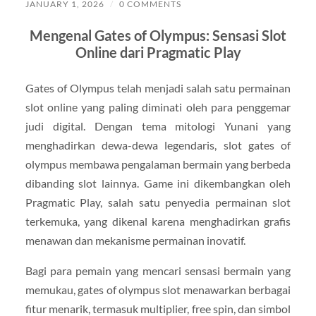
JANUARY 1, 2026
/
0 COMMENTS
Mengenal Gates of Olympus: Sensasi Slot
Online dari Pragmatic Play
Gates of Olympus telah menjadi salah satu permainan
slot online yang paling diminati oleh para penggemar
judi digital. Dengan tema mitologi Yunani yang
menghadirkan dewa-dewa legendaris, slot gates of
olympus membawa pengalaman bermain yang berbeda
dibanding slot lainnya. Game ini dikembangkan oleh
Pragmatic Play, salah satu penyedia permainan slot
terkemuka, yang dikenal karena menghadirkan grafis
menawan dan mekanisme permainan inovatif.
Bagi para pemain yang mencari sensasi bermain yang
memukau, gates of olympus slot menawarkan berbagai
fitur menarik, termasuk multiplier, free spin, dan simbol