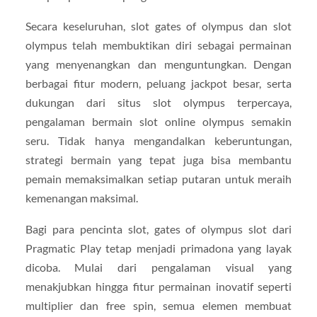
Secara keseluruhan, slot gates of olympus dan slot
olympus telah membuktikan diri sebagai permainan
yang menyenangkan dan menguntungkan. Dengan
berbagai fitur modern, peluang jackpot besar, serta
dukungan dari situs slot olympus terpercaya,
pengalaman bermain slot online olympus semakin
seru. Tidak hanya mengandalkan keberuntungan,
strategi bermain yang tepat juga bisa membantu
pemain memaksimalkan setiap putaran untuk meraih
kemenangan maksimal.
Bagi para pencinta slot, gates of olympus slot dari
Pragmatic Play tetap menjadi primadona yang layak
dicoba. Mulai dari pengalaman visual yang
menakjubkan hingga fitur permainan inovatif seperti
multiplier dan free spin, semua elemen membuat