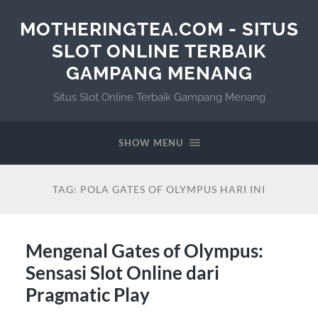
MOTHERINGTEA.COM - SITUS
SLOT ONLINE TERBAIK
GAMPANG MENANG
Situs Slot Online Terbaik Gampang Menang
SHOW MENU
TAG:
POLA GATES OF OLYMPUS HARI INI
Mengenal Gates of Olympus:
Sensasi Slot Online dari
Pragmatic Play