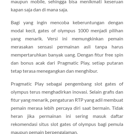
maupun mobile, sehingga bisa menikmati keseruan
kapan saja dan di mana saja.
Bagi yang ingin mencoba keberuntungan dengan
modal kecil, gates of olympus 1000 menjadi pilihan
yang menarik. Versi ini memungkinkan pemain
merasakan sensasi permainan asli tanpa harus
mempertaruhkan banyak uang. Dengan fitur free spin
dan bonus acak dari Pragmatic Play, setiap putaran
tetap terasa menegangkan dan menghibur.
Pragmatic Play sebagai pengembang slot gates of
olympus terus menghadirkan inovasi. Selain grafis dan
fitur yang menarik, pengaturan RTP yang adil membuat
pemain merasa lebih percaya diri saat bermain. Tidak
heran jika permainan ini sering masuk daftar
rekomendasi situs slot gates of olympus bagi pemula
maupun pemain berpengalaman.