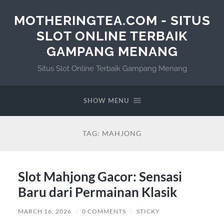
MOTHERINGTEA.COM - SITUS
SLOT ONLINE TERBAIK
GAMPANG MENANG
Situs Slot Online Terbaik Gampang Menang
SHOW MENU
TAG:
MAHJONG
Slot Mahjong Gacor: Sensasi
Baru dari Permainan Klasik
MARCH 16, 2026
/
0 COMMENTS
/
STICKY