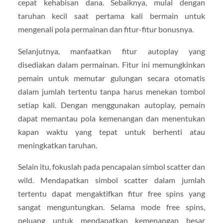
cepat kehabisan dana. Sebaiknya, mulai dengan
taruhan kecil saat pertama kali bermain untuk
mengenali pola permainan dan fitur-fitur bonusnya.
Selanjutnya, manfaatkan fitur autoplay yang
disediakan dalam permainan. Fitur ini memungkinkan
pemain untuk memutar gulungan secara otomatis
dalam jumlah tertentu tanpa harus menekan tombol
setiap kali. Dengan menggunakan autoplay, pemain
dapat memantau pola kemenangan dan menentukan
kapan waktu yang tepat untuk berhenti atau
meningkatkan taruhan.
Selain itu, fokuslah pada pencapaian simbol scatter dan
wild. Mendapatkan simbol scatter dalam jumlah
tertentu dapat mengaktifkan fitur free spins yang
sangat menguntungkan. Selama mode free spins,
peluang untuk mendapatkan kemenangan besar