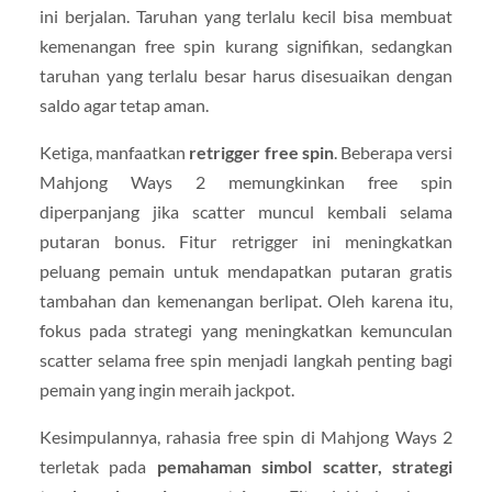
ini berjalan. Taruhan yang terlalu kecil bisa membuat
kemenangan free spin kurang signifikan, sedangkan
taruhan yang terlalu besar harus disesuaikan dengan
saldo agar tetap aman.
Ketiga, manfaatkan
retrigger free spin
. Beberapa versi
Mahjong Ways 2 memungkinkan free spin
diperpanjang jika scatter muncul kembali selama
putaran bonus. Fitur retrigger ini meningkatkan
peluang pemain untuk mendapatkan putaran gratis
tambahan dan kemenangan berlipat. Oleh karena itu,
fokus pada strategi yang meningkatkan kemunculan
scatter selama free spin menjadi langkah penting bagi
pemain yang ingin meraih jackpot.
Kesimpulannya, rahasia free spin di Mahjong Ways 2
terletak pada
pemahaman simbol scatter, strategi