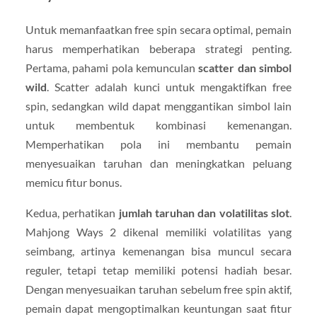
Untuk memanfaatkan free spin secara optimal, pemain
harus memperhatikan beberapa strategi penting.
Pertama, pahami pola kemunculan
scatter dan simbol
wild
. Scatter adalah kunci untuk mengaktifkan free
spin, sedangkan wild dapat menggantikan simbol lain
untuk membentuk kombinasi kemenangan.
Memperhatikan pola ini membantu pemain
menyesuaikan taruhan dan meningkatkan peluang
memicu fitur bonus.
Kedua, perhatikan
jumlah taruhan dan volatilitas slot
.
Mahjong Ways 2 dikenal memiliki volatilitas yang
seimbang, artinya kemenangan bisa muncul secara
reguler, tetapi tetap memiliki potensi hadiah besar.
Dengan menyesuaikan taruhan sebelum free spin aktif,
pemain dapat mengoptimalkan keuntungan saat fitur