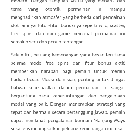
modern. Dengan tampilan visual yang menarik dan
tema yang otentik, permainan ini mampu
menghadirkan atmosfer yang berbeda dari permainan
slot lainnya. Fitur-fitur bonusnya seperti wild, scatter,
free spins, dan mini game membuat permainan ini
semakin seru dan penuh tantangan.
Selain itu, peluang kemenangan yang besar, terutama
selama mode free spins dan fitur bonus aktif,
memberikan harapan bagi pemain untuk meraih
hadiah besar. Meski demikian, penting untuk diingat
bahwa keberhasilan dalam permainan ini sangat
bergantung pada keberuntungan dan pengelolaan
modal yang baik. Dengan menerapkan strategi yang
tepat dan bermain secara bertanggung jawab, pemain
dapat menikmati pengalaman bermain Mahjong Ways
sekaligus meningkatkan peluang kemenangan mereka.