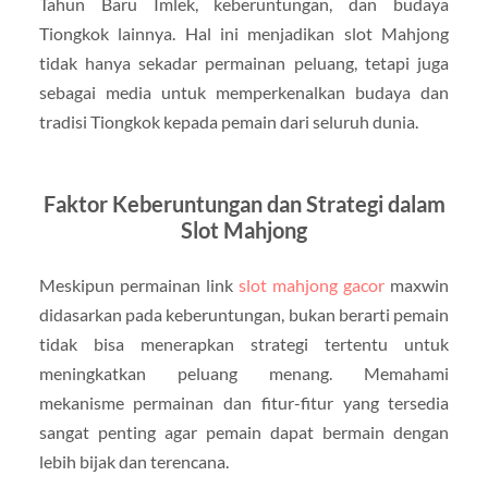
Tahun Baru Imlek, keberuntungan, dan budaya
Tiongkok lainnya. Hal ini menjadikan slot Mahjong
tidak hanya sekadar permainan peluang, tetapi juga
sebagai media untuk memperkenalkan budaya dan
tradisi Tiongkok kepada pemain dari seluruh dunia.
Faktor Keberuntungan dan Strategi dalam
Slot Mahjong
Meskipun permainan link
slot mahjong gacor
maxwin
didasarkan pada keberuntungan, bukan berarti pemain
tidak bisa menerapkan strategi tertentu untuk
meningkatkan peluang menang. Memahami
mekanisme permainan dan fitur-fitur yang tersedia
sangat penting agar pemain dapat bermain dengan
lebih bijak dan terencana.