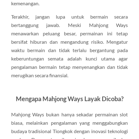
kemenangan.
Terakhir, jangan lupa untuk bermain secara
bertanggung jawab. Meski Mahjong Ways
menawarkan peluang besar, permainan ini tetap
bersifat hiburan dan mengandung risiko. Mengatur
waktu bermain dan tidak terlalu bergantung pada
keberuntungan semata adalah kunci utama agar
pengalaman bermain tetap menyenangkan dan tidak
merugikan secara finansial.
Mengapa Mahjong Ways Layak Dicoba?
Mahjong Ways bukan hanya sekadar permainan slot
biasa, melainkan pengalaman yang menggabungkan
budaya tradisional Tiongkok dengan inovasi teknologi