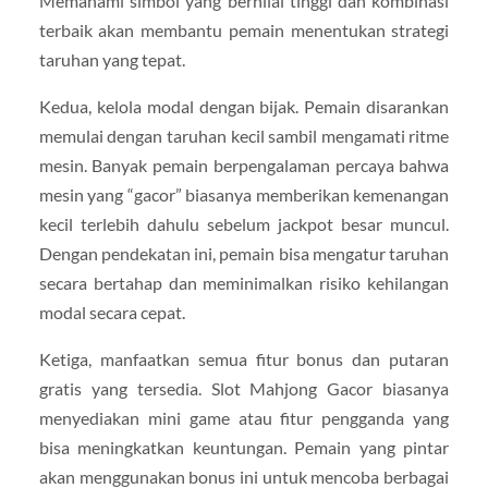
Memahami simbol yang bernilai tinggi dan kombinasi
terbaik akan membantu pemain menentukan strategi
taruhan yang tepat.
Kedua, kelola modal dengan bijak. Pemain disarankan
memulai dengan taruhan kecil sambil mengamati ritme
mesin. Banyak pemain berpengalaman percaya bahwa
mesin yang “gacor” biasanya memberikan kemenangan
kecil terlebih dahulu sebelum jackpot besar muncul.
Dengan pendekatan ini, pemain bisa mengatur taruhan
secara bertahap dan meminimalkan risiko kehilangan
modal secara cepat.
Ketiga, manfaatkan semua fitur bonus dan putaran
gratis yang tersedia. Slot Mahjong Gacor biasanya
menyediakan mini game atau fitur pengganda yang
bisa meningkatkan keuntungan. Pemain yang pintar
akan menggunakan bonus ini untuk mencoba berbagai