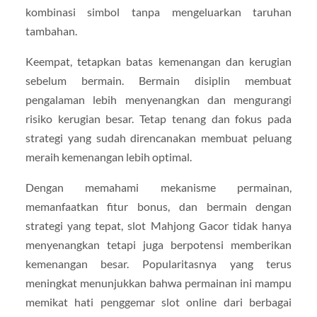
kombinasi simbol tanpa mengeluarkan taruhan
tambahan.
Keempat, tetapkan batas kemenangan dan kerugian
sebelum bermain. Bermain disiplin membuat
pengalaman lebih menyenangkan dan mengurangi
risiko kerugian besar. Tetap tenang dan fokus pada
strategi yang sudah direncanakan membuat peluang
meraih kemenangan lebih optimal.
Dengan memahami mekanisme permainan,
memanfaatkan fitur bonus, dan bermain dengan
strategi yang tepat, slot Mahjong Gacor tidak hanya
menyenangkan tetapi juga berpotensi memberikan
kemenangan besar. Popularitasnya yang terus
meningkat menunjukkan bahwa permainan ini mampu
memikat hati penggemar slot online dari berbagai