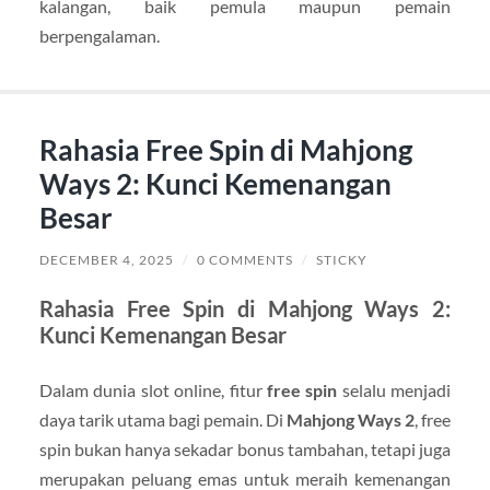
kalangan, baik pemula maupun pemain
berpengalaman.
Rahasia Free Spin di Mahjong
Ways 2: Kunci Kemenangan
Besar
DECEMBER 4, 2025
/
0 COMMENTS
/
STICKY
Rahasia Free Spin di Mahjong Ways 2:
Kunci Kemenangan Besar
Dalam dunia slot online, fitur
free spin
selalu menjadi
daya tarik utama bagi pemain. Di
Mahjong Ways 2
, free
spin bukan hanya sekadar bonus tambahan, tetapi juga
merupakan peluang emas untuk meraih kemenangan