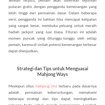
Setelah terpicu, pemain akan diberikan sejumlah
putaran gratis dengan pengganda kemenangan yang
lebih tinggi dari permainan dasar. Dalam beberapa
versi, pengganda ini bahkan bisa mencapai kelipatan
yang sangat besar, membuka peluang untuk meraih
hadiah jackpot yang luar biasa. Fituran ini adalah
momen puncak yang ditunggu-tunggu oleh setiap
pemain, karena di sinilah potensi kemenangan terbesar
dapat diwujudkan.
Strategi dan Tips untuk Menguasai
Mahjong Ways
Meskipun situs
mahjong slot
terbaru pada dasarnya
adalah permainan keberuntungan, memahami
beberapa strategi dan tips dapat meningkatkan
peluang Anda untuk meraih kemenangan. Langkah