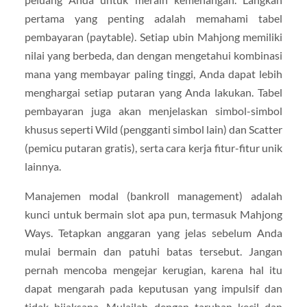
pertama yang penting adalah memahami tabel
pembayaran (paytable). Setiap ubin Mahjong memiliki
nilai yang berbeda, dan dengan mengetahui kombinasi
mana yang membayar paling tinggi, Anda dapat lebih
menghargai setiap putaran yang Anda lakukan. Tabel
pembayaran juga akan menjelaskan simbol-simbol
khusus seperti Wild (pengganti simbol lain) dan Scatter
(pemicu putaran gratis), serta cara kerja fitur-fitur unik
lainnya.
Manajemen modal (bankroll management) adalah
kunci untuk bermain slot apa pun, termasuk Mahjong
Ways. Tetapkan anggaran yang jelas sebelum Anda
mulai bermain dan patuhi batas tersebut. Jangan
pernah mencoba mengejar kerugian, karena hal itu
dapat mengarah pada keputusan yang impulsif dan
tidak bijaksana. Mulailah dengan taruhan kecil dan