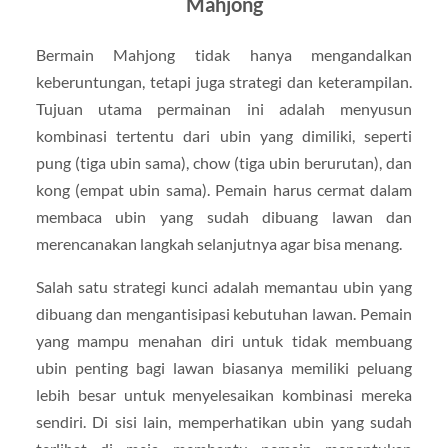
Mahjong
Bermain Mahjong tidak hanya mengandalkan
keberuntungan, tetapi juga strategi dan keterampilan.
Tujuan utama permainan ini adalah menyusun
kombinasi tertentu dari ubin yang dimiliki, seperti
pung (tiga ubin sama), chow (tiga ubin berurutan), dan
kong (empat ubin sama). Pemain harus cermat dalam
membaca ubin yang sudah dibuang lawan dan
merencanakan langkah selanjutnya agar bisa menang.
Salah satu strategi kunci adalah memantau ubin yang
dibuang dan mengantisipasi kebutuhan lawan. Pemain
yang mampu menahan diri untuk tidak membuang
ubin penting bagi lawan biasanya memiliki peluang
lebih besar untuk menyelesaikan kombinasi mereka
sendiri. Di sisi lain, memperhatikan ubin yang sudah