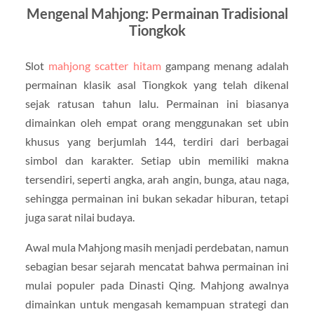
Mengenal Mahjong: Permainan Tradisional
Tiongkok
Slot
mahjong scatter hitam
gampang menang adalah
permainan klasik asal Tiongkok yang telah dikenal
sejak ratusan tahun lalu. Permainan ini biasanya
dimainkan oleh empat orang menggunakan set ubin
khusus yang berjumlah 144, terdiri dari berbagai
simbol dan karakter. Setiap ubin memiliki makna
tersendiri, seperti angka, arah angin, bunga, atau naga,
sehingga permainan ini bukan sekadar hiburan, tetapi
juga sarat nilai budaya.
Awal mula Mahjong masih menjadi perdebatan, namun
sebagian besar sejarah mencatat bahwa permainan ini
mulai populer pada Dinasti Qing. Mahjong awalnya
dimainkan untuk mengasah kemampuan strategi dan