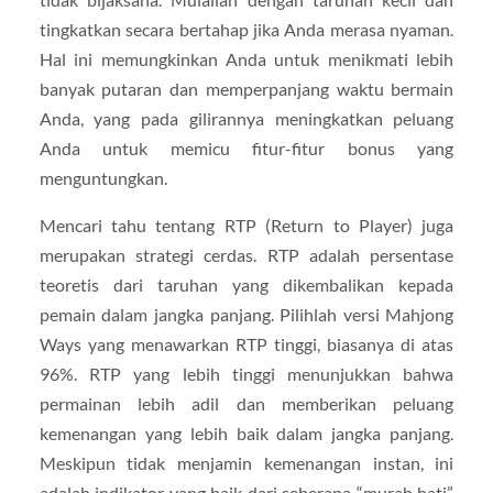
tingkatkan secara bertahap jika Anda merasa nyaman.
Hal ini memungkinkan Anda untuk menikmati lebih
banyak putaran dan memperpanjang waktu bermain
Anda, yang pada gilirannya meningkatkan peluang
Anda untuk memicu fitur-fitur bonus yang
menguntungkan.
Mencari tahu tentang RTP (Return to Player) juga
merupakan strategi cerdas. RTP adalah persentase
teoretis dari taruhan yang dikembalikan kepada
pemain dalam jangka panjang. Pilihlah versi Mahjong
Ways yang menawarkan RTP tinggi, biasanya di atas
96%. RTP yang lebih tinggi menunjukkan bahwa
permainan lebih adil dan memberikan peluang
kemenangan yang lebih baik dalam jangka panjang.
Meskipun tidak menjamin kemenangan instan, ini
adalah indikator yang baik dari seberapa “murah hati”