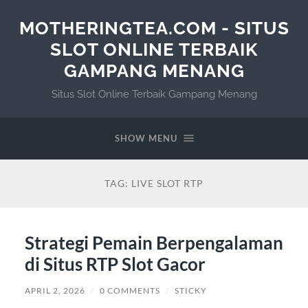
MOTHERINGTEA.COM - SITUS
SLOT ONLINE TERBAIK
GAMPANG MENANG
Situs Slot Online Terbaik Gampang Menang
SHOW MENU
TAG:
LIVE SLOT RTP
Strategi Pemain Berpengalaman
di Situs RTP Slot Gacor
APRIL 2, 2026
/
0 COMMENTS
/
STICKY