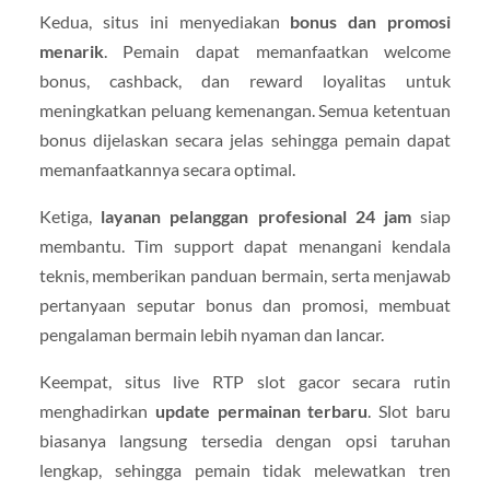
Kedua, situs ini menyediakan
bonus dan promosi
menarik
. Pemain dapat memanfaatkan welcome
bonus, cashback, dan reward loyalitas untuk
meningkatkan peluang kemenangan. Semua ketentuan
bonus dijelaskan secara jelas sehingga pemain dapat
memanfaatkannya secara optimal.
Ketiga,
layanan pelanggan profesional 24 jam
siap
membantu. Tim support dapat menangani kendala
teknis, memberikan panduan bermain, serta menjawab
pertanyaan seputar bonus dan promosi, membuat
pengalaman bermain lebih nyaman dan lancar.
Keempat, situs live RTP slot gacor secara rutin
menghadirkan
update permainan terbaru
. Slot baru
biasanya langsung tersedia dengan opsi taruhan
lengkap, sehingga pemain tidak melewatkan tren