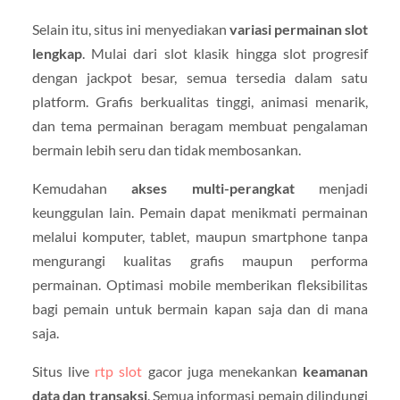
Selain itu, situs ini menyediakan
variasi permainan slot
lengkap
. Mulai dari slot klasik hingga slot progresif
dengan jackpot besar, semua tersedia dalam satu
platform. Grafis berkualitas tinggi, animasi menarik,
dan tema permainan beragam membuat pengalaman
bermain lebih seru dan tidak membosankan.
Kemudahan
akses multi-perangkat
menjadi
keunggulan lain. Pemain dapat menikmati permainan
melalui komputer, tablet, maupun smartphone tanpa
mengurangi kualitas grafis maupun performa
permainan. Optimasi mobile memberikan fleksibilitas
bagi pemain untuk bermain kapan saja dan di mana
saja.
Situs live
rtp slot
gacor juga menekankan
keamanan
data dan transaksi
. Semua informasi pemain dilindungi