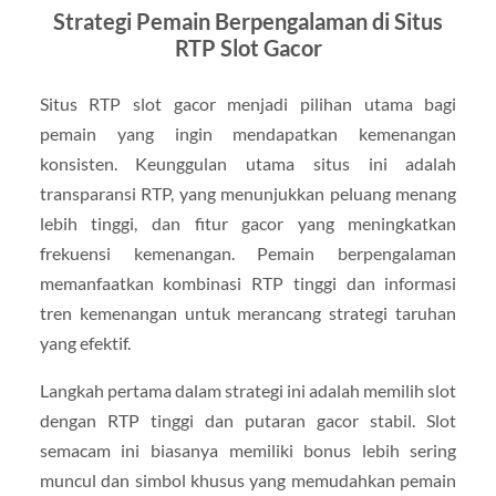
Strategi Pemain Berpengalaman di Situs
RTP Slot Gacor
Situs RTP slot gacor menjadi pilihan utama bagi
pemain yang ingin mendapatkan kemenangan
konsisten. Keunggulan utama situs ini adalah
transparansi RTP, yang menunjukkan peluang menang
lebih tinggi, dan fitur gacor yang meningkatkan
frekuensi kemenangan. Pemain berpengalaman
memanfaatkan kombinasi RTP tinggi dan informasi
tren kemenangan untuk merancang strategi taruhan
yang efektif.
Langkah pertama dalam strategi ini adalah memilih slot
dengan RTP tinggi dan putaran gacor stabil. Slot
semacam ini biasanya memiliki bonus lebih sering
muncul dan simbol khusus yang memudahkan pemain