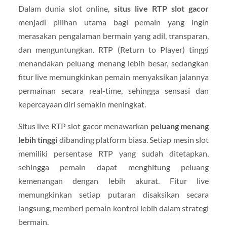
Dalam dunia slot online,
situs live RTP slot gacor
menjadi pilihan utama bagi pemain yang ingin
merasakan pengalaman bermain yang adil, transparan,
dan menguntungkan. RTP (Return to Player) tinggi
menandakan peluang menang lebih besar, sedangkan
fitur live memungkinkan pemain menyaksikan jalannya
permainan secara real-time, sehingga sensasi dan
kepercayaan diri semakin meningkat.
Situs live RTP slot gacor menawarkan
peluang menang
lebih tinggi
dibanding platform biasa. Setiap mesin slot
memiliki persentase RTP yang sudah ditetapkan,
sehingga pemain dapat menghitung peluang
kemenangan dengan lebih akurat. Fitur live
memungkinkan setiap putaran disaksikan secara
langsung, memberi pemain kontrol lebih dalam strategi
bermain.