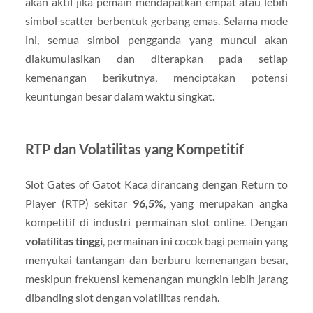
akan aktif jika pemain mendapatkan empat atau lebih
simbol scatter berbentuk gerbang emas. Selama mode
ini, semua simbol pengganda yang muncul akan
diakumulasikan dan diterapkan pada setiap
kemenangan berikutnya, menciptakan potensi
keuntungan besar dalam waktu singkat.
RTP dan Volatilitas yang Kompetitif
Slot Gates of Gatot Kaca dirancang dengan Return to
Player (RTP) sekitar
96,5%
, yang merupakan angka
kompetitif di industri permainan slot online. Dengan
volatilitas tinggi
, permainan ini cocok bagi pemain yang
menyukai tantangan dan berburu kemenangan besar,
meskipun frekuensi kemenangan mungkin lebih jarang
dibanding slot dengan volatilitas rendah.