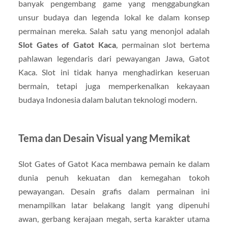
banyak pengembang game yang menggabungkan
unsur budaya dan legenda lokal ke dalam konsep
permainan mereka. Salah satu yang menonjol adalah
Slot Gates of Gatot Kaca
, permainan slot bertema
pahlawan legendaris dari pewayangan Jawa, Gatot
Kaca. Slot ini tidak hanya menghadirkan keseruan
bermain, tetapi juga memperkenalkan kekayaan
budaya Indonesia dalam balutan teknologi modern.
Tema dan Desain Visual yang Memikat
Slot Gates of Gatot Kaca membawa pemain ke dalam
dunia penuh kekuatan dan kemegahan tokoh
pewayangan. Desain grafis dalam permainan ini
menampilkan latar belakang langit yang dipenuhi
awan, gerbang kerajaan megah, serta karakter utama