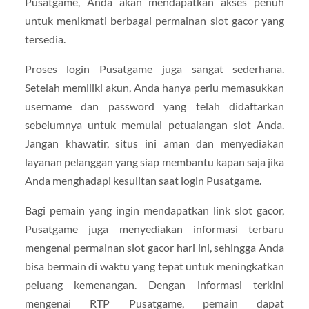
Pusatgame, Anda akan mendapatkan akses penuh
untuk menikmati berbagai permainan slot gacor yang
tersedia.
Proses login Pusatgame juga sangat sederhana.
Setelah memiliki akun, Anda hanya perlu memasukkan
username dan password yang telah didaftarkan
sebelumnya untuk memulai petualangan slot Anda.
Jangan khawatir, situs ini aman dan menyediakan
layanan pelanggan yang siap membantu kapan saja jika
Anda menghadapi kesulitan saat login Pusatgame.
Bagi pemain yang ingin mendapatkan link slot gacor,
Pusatgame juga menyediakan informasi terbaru
mengenai permainan slot gacor hari ini, sehingga Anda
bisa bermain di waktu yang tepat untuk meningkatkan
peluang kemenangan. Dengan informasi terkini
mengenai RTP Pusatgame, pemain dapat