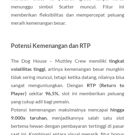
menunggu simbol Scatter muncul. Fitur ini
memberikan fleksibilitas dan mempercepat peluang
meraih kemenangan besar.
Potensi Kemenangan dan RTP
The Dog House – Muttley Crew memiliki
tingkat
volatilitas tinggi
, artinya kemenangan besar mungkin
tidak sering muncul, tetapi ketika datang, nilainya bisa
sangat menguntungkan. Dengan
RTP (Return to
Player)
sekitar
96,5%
, slot ini memberikan peluang
yang cukup adil bagi pemain.
Potensi kemenangan maksimalnya mencapai
hingga
9.000x taruhan
, menjadikannya salah satu slot
bertema hewan dengan pembayaran tertinggi di pasar
saat ini. Kombinasi antara visual menarik, fitur bonus