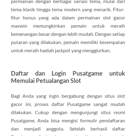
permainan dengan berbagai variasi tema, mulai dari
tema klasik hingga tema modern yang menarik. Fitur-
fitur bonus yang ada dalam permainan slot gacor
maxwin memungkinkan pemain untuk meraih
kemenangan besar dengan lebih mudah. Dengan setiap
putaran yang dilakukan, pemain memiliki kesempatan
untuk meraih hadiah jackpot yang menggiurkan.
Daftar dan Login Pusatgame untuk
Memulai Petualangan Slot
Bagi Anda yang ingin bergabung dengan situs slot
gacor ini, proses daftar Pusatgame sangat mudah
dilakukan. Cukup dengan mengunjungi situs resmi
Pusatgame, Anda bisa mengisi formulir pendaftaran
dan menjadi anggota. Setelah berhasil daftar