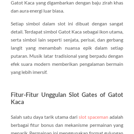
Gatot Kaca yang digambarkan dengan baju zirah khas
dan aura energi luar biasa.
Setiap simbol dalam slot ini dibuat dengan sangat
detail. Terdapat simbol Gatot Kaca sebagai ikon utama,
serta simbol lain seperti senjata, perisai, dan gerbang
langit yang menambah nuansa epik dalam setiap
putaran. Musik latar tradisional yang berpadu dengan
efek suara modern memberikan pengalaman bermain
yang lebih imersif.
Fitur-Fitur Unggulan Slot Gates of Gatot
Kaca
Salah satu daya tarik utama dari
slot spaceman
adalah
berbagai fitur bonus dan mekanisme permainan yang
menarik. Permainan ini menggunakan format gulungan