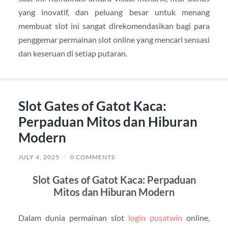
yang inovatif, dan peluang besar untuk menang
membuat slot ini sangat direkomendasikan bagi para
penggemar permainan slot online yang mencari sensasi
dan keseruan di setiap putaran.
Slot Gates of Gatot Kaca:
Perpaduan Mitos dan Hiburan
Modern
JULY 4, 2025
/
0 COMMENTS
Slot Gates of Gatot Kaca: Perpaduan
Mitos dan Hiburan Modern
Dalam dunia permainan slot
login pusatwin
online,