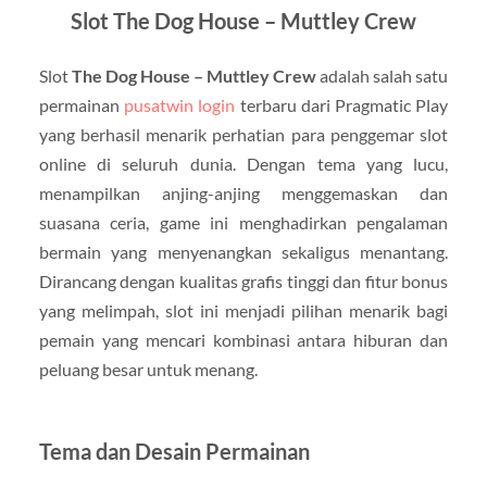
Slot The Dog House – Muttley Crew
Slot
The Dog House – Muttley Crew
adalah salah satu
permainan
pusatwin login
terbaru dari Pragmatic Play
yang berhasil menarik perhatian para penggemar slot
online di seluruh dunia. Dengan tema yang lucu,
menampilkan anjing-anjing menggemaskan dan
suasana ceria, game ini menghadirkan pengalaman
bermain yang menyenangkan sekaligus menantang.
Dirancang dengan kualitas grafis tinggi dan fitur bonus
yang melimpah, slot ini menjadi pilihan menarik bagi
pemain yang mencari kombinasi antara hiburan dan
peluang besar untuk menang.
Tema dan Desain Permainan