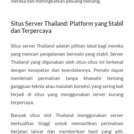
mereka dan meningkatkan peluang menang.
Situs Server Thailand: Platform yang Stabil
dan Terpercaya
Situs server Thailand adalah pilihan ideal bagi mereka
yang mencari pengalaman bermain yang stabil. Server
Thailand yang digunakan oleh situs-situs ini terkenal
dengan kecepatan dan keandalannya. Pemain dapat
menikmati permainan tanpa khawatir tentang
gangguan teknis atau masalah koneksi, yang sering kali
terjadi di situs yang menggunakan server kurang
terpercaya.
Banyak situs slot Thailand menggunakan server
berkualitas tinggi untuk memastikan permainan
berjalan lancar dan memberikan hasil yang adil.