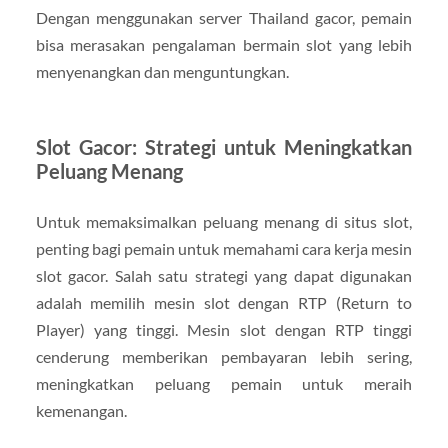
Dengan menggunakan server Thailand gacor, pemain
bisa merasakan pengalaman bermain slot yang lebih
menyenangkan dan menguntungkan.
Slot Gacor: Strategi untuk Meningkatkan
Peluang Menang
Untuk memaksimalkan peluang menang di situs slot,
penting bagi pemain untuk memahami cara kerja mesin
slot gacor. Salah satu strategi yang dapat digunakan
adalah memilih mesin slot dengan RTP (Return to
Player) yang tinggi. Mesin slot dengan RTP tinggi
cenderung memberikan pembayaran lebih sering,
meningkatkan peluang pemain untuk meraih
kemenangan.