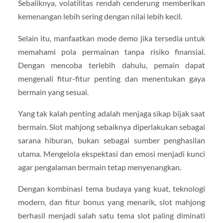
Sebaliknya, volatilitas rendah cenderung memberikan
kemenangan lebih sering dengan nilai lebih kecil.
Selain itu, manfaatkan mode demo jika tersedia untuk
memahami pola permainan tanpa risiko finansial.
Dengan mencoba terlebih dahulu, pemain dapat
mengenali fitur-fitur penting dan menentukan gaya
bermain yang sesuai.
Yang tak kalah penting adalah menjaga sikap bijak saat
bermain. Slot mahjong sebaiknya diperlakukan sebagai
sarana hiburan, bukan sebagai sumber penghasilan
utama. Mengelola ekspektasi dan emosi menjadi kunci
agar pengalaman bermain tetap menyenangkan.
Dengan kombinasi tema budaya yang kuat, teknologi
modern, dan fitur bonus yang menarik, slot mahjong
berhasil menjadi salah satu tema slot paling diminati