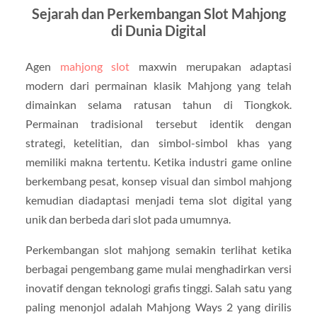
Sejarah dan Perkembangan Slot Mahjong
di Dunia Digital
Agen
mahjong slot
maxwin merupakan adaptasi
modern dari permainan klasik
Mahjong
yang telah
dimainkan selama ratusan tahun di Tiongkok.
Permainan tradisional tersebut identik dengan
strategi, ketelitian, dan simbol-simbol khas yang
memiliki makna tertentu. Ketika industri game online
berkembang pesat, konsep visual dan simbol mahjong
kemudian diadaptasi menjadi tema slot digital yang
unik dan berbeda dari slot pada umumnya.
Perkembangan slot mahjong semakin terlihat ketika
berbagai pengembang game mulai menghadirkan versi
inovatif dengan teknologi grafis tinggi. Salah satu yang
paling menonjol adalah
Mahjong Ways 2
yang dirilis