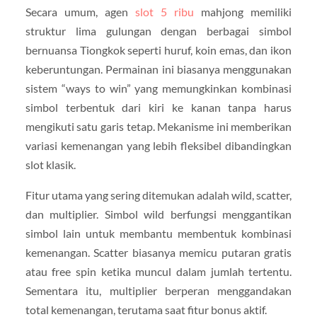
Secara umum, agen
slot 5 ribu
mahjong memiliki
struktur lima gulungan dengan berbagai simbol
bernuansa Tiongkok seperti huruf, koin emas, dan ikon
keberuntungan. Permainan ini biasanya menggunakan
sistem “ways to win” yang memungkinkan kombinasi
simbol terbentuk dari kiri ke kanan tanpa harus
mengikuti satu garis tetap. Mekanisme ini memberikan
variasi kemenangan yang lebih fleksibel dibandingkan
slot klasik.
Fitur utama yang sering ditemukan adalah wild, scatter,
dan multiplier. Simbol wild berfungsi menggantikan
simbol lain untuk membantu membentuk kombinasi
kemenangan. Scatter biasanya memicu putaran gratis
atau free spin ketika muncul dalam jumlah tertentu.
Sementara itu, multiplier berperan menggandakan
total kemenangan, terutama saat fitur bonus aktif.