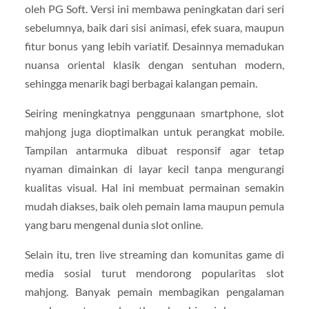
oleh
PG Soft
. Versi ini membawa peningkatan dari seri
sebelumnya, baik dari sisi animasi, efek suara, maupun
fitur bonus yang lebih variatif. Desainnya memadukan
nuansa oriental klasik dengan sentuhan modern,
sehingga menarik bagi berbagai kalangan pemain.
Seiring meningkatnya penggunaan smartphone, slot
mahjong juga dioptimalkan untuk perangkat mobile.
Tampilan antarmuka dibuat responsif agar tetap
nyaman dimainkan di layar kecil tanpa mengurangi
kualitas visual. Hal ini membuat permainan semakin
mudah diakses, baik oleh pemain lama maupun pemula
yang baru mengenal dunia slot online.
Selain itu, tren live streaming dan komunitas game di
media sosial turut mendorong popularitas slot
mahjong. Banyak pemain membagikan pengalaman