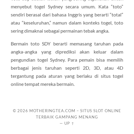
menyebut togel Sydney secara umum. Kata “toto”
sendiri berasal dari bahasa Inggris yang berarti “total”
atau “keseluruhan,” namun dalam konteks togel, toto
sering dimaknai sebagai permainan tebak angka.
Bermain toto SDY berarti memasang taruhan pada
angka-angka yang diprediksi akan keluar dalam
pengundian togel Sydney. Para pemain bisa memilih
berbagai jenis taruhan seperti 2D, 3D, atau 4D
tergantung pada aturan yang berlaku di situs togel
online tempat mereka bermain.
© 2026
MOTHERINGTEA.COM – SITUS SLOT ONLINE
TERBAIK GAMPANG MENANG
—
UP ↑