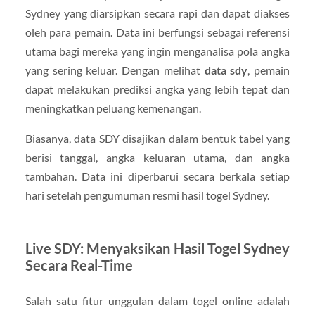
Sydney yang diarsipkan secara rapi dan dapat diakses
oleh para pemain. Data ini berfungsi sebagai referensi
utama bagi mereka yang ingin menganalisa pola angka
yang sering keluar. Dengan melihat
data sdy
, pemain
dapat melakukan prediksi angka yang lebih tepat dan
meningkatkan peluang kemenangan.
Biasanya, data SDY disajikan dalam bentuk tabel yang
berisi tanggal, angka keluaran utama, dan angka
tambahan. Data ini diperbarui secara berkala setiap
hari setelah pengumuman resmi hasil togel Sydney.
Live SDY: Menyaksikan Hasil Togel Sydney
Secara Real-Time
Salah satu fitur unggulan dalam togel online adalah