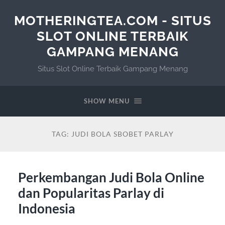
MOTHERINGTEA.COM - SITUS
SLOT ONLINE TERBAIK
GAMPANG MENANG
Situs Slot Online Terbaik Gampang Menang
SHOW MENU
TAG:
JUDI BOLA SBOBET PARLAY
Perkembangan Judi Bola Online
dan Popularitas Parlay di
Indonesia