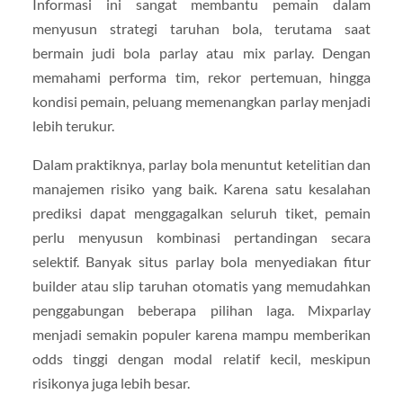
Informasi ini sangat membantu pemain dalam
menyusun strategi taruhan bola, terutama saat
bermain judi bola parlay atau mix parlay. Dengan
memahami performa tim, rekor pertemuan, hingga
kondisi pemain, peluang memenangkan parlay menjadi
lebih terukur.
Dalam praktiknya, parlay bola menuntut ketelitian dan
manajemen risiko yang baik. Karena satu kesalahan
prediksi dapat menggagalkan seluruh tiket, pemain
perlu menyusun kombinasi pertandingan secara
selektif. Banyak situs parlay bola menyediakan fitur
builder atau slip taruhan otomatis yang memudahkan
penggabungan beberapa pilihan laga. Mixparlay
menjadi semakin populer karena mampu memberikan
odds tinggi dengan modal relatif kecil, meskipun
risikonya juga lebih besar.