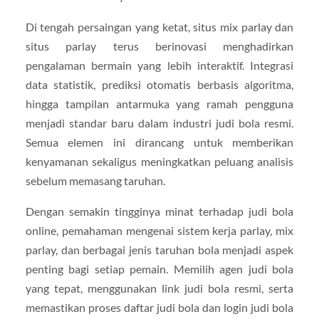
Di tengah persaingan yang ketat, situs mix parlay dan
situs parlay terus berinovasi menghadirkan
pengalaman bermain yang lebih interaktif. Integrasi
data statistik, prediksi otomatis berbasis algoritma,
hingga tampilan antarmuka yang ramah pengguna
menjadi standar baru dalam industri judi bola resmi.
Semua elemen ini dirancang untuk memberikan
kenyamanan sekaligus meningkatkan peluang analisis
sebelum memasang taruhan.
Dengan semakin tingginya minat terhadap judi bola
online, pemahaman mengenai sistem kerja parlay, mix
parlay, dan berbagai jenis taruhan bola menjadi aspek
penting bagi setiap pemain. Memilih agen judi bola
yang tepat, menggunakan link judi bola resmi, serta
memastikan proses daftar judi bola dan login judi bola