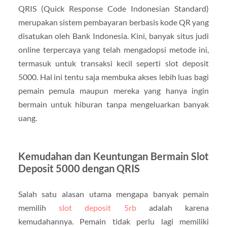
QRIS (
Quick
Response
Code
Indonesian
Standard)
merupakan
sistem
pembayaran
berbasis
kode
QR
yang
disatukan
oleh
Bank
Indonesia.
Kini,
banyak
situs
judi
online
terpercaya
yang
telah
mengadopsi
metode
ini,
termasuk
untuk
transaksi
kecil
seperti
slot
deposit
5000.
Hal
ini
tentu
saja
membuka
akses
lebih
luas
bagi
pemain
pemula
maupun
mereka
yang
hanya
ingin
bermain
untuk
hiburan
tanpa
mengeluarkan
banyak
uang.
Kemudahan
dan
Keuntungan
Bermain
Slot
Deposit
5000
dengan
QRIS
Salah
satu
alasan
utama
mengapa
banyak
pemain
memilih
slot deposit 5rb
adalah
karena
kemudahannya.
Pemain
tidak
perlu
lagi
memiliki