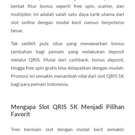
berkat
fitur
bonus
seperti
free
spin,
scatter,
dan
multiplier.
Ini
adalah
salah
satu
daya
tarik
utama
dari
slot
online
dengan
modal
kecil
namun
berpotensi
besar.
Tak
sedikit
pula
situs
yang
menawarkan
bonus
tambahan
bagi
pemain
yang
melakukan
deposit
melalui
QRIS.
Mulai
dari
cashback,
bonus
deposit,
hingga
free
spin
gratis
bisa
didapatkan
dengan
mudah.
Promosi
ini
semakin
menambah
nilai
dari
slot
QRIS
5K
bagi
para
pemain
Indonesia.
Mengapa
Slot
QRIS
5K
Menjadi
Pilihan
Favorit
Tren
bermain
slot
dengan
modal
kecil
semakin