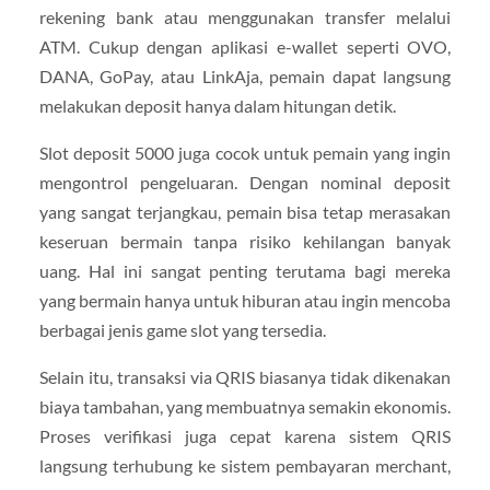
rekening
bank
atau
menggunakan
transfer
melalui
ATM.
Cukup
dengan
aplikasi
e-
wallet
seperti
OVO,
DANA,
GoPay,
atau
LinkAja,
pemain
dapat
langsung
melakukan
deposit
hanya
dalam
hitungan
detik.
Slot
deposit
5000
juga
cocok
untuk
pemain
yang
ingin
mengontrol
pengeluaran.
Dengan
nominal
deposit
yang
sangat
terjangkau,
pemain
bisa
tetap
merasakan
keseruan
bermain
tanpa
risiko
kehilangan
banyak
uang.
Hal
ini
sangat
penting
terutama
bagi
mereka
yang
bermain
hanya
untuk
hiburan
atau
ingin
mencoba
berbagai
jenis
game
slot
yang
tersedia.
Selain
itu,
transaksi
via
QRIS
biasanya
tidak
dikenakan
biaya
tambahan,
yang
membuatnya
semakin
ekonomis.
Proses
verifikasi
juga
cepat
karena
sistem
QRIS
langsung
terhubung
ke
sistem
pembayaran
merchant,