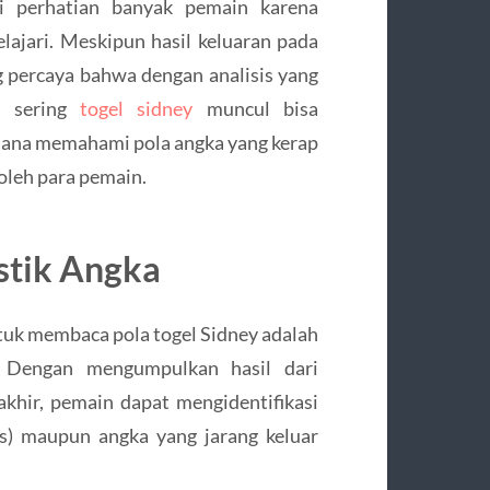
i perhatian banyak pemain karena
elajari. Meskipun hasil keluaran pada
ng percaya bahwa dengan analisis yang
g sering
togel sidney
muncul bisa
imana memahami pola angka yang kerap
oleh para pemain.
stik Angka
ntuk membaca pola togel Sidney adalah
. Dengan mengumpulkan hasil dari
akhir, pemain dapat mengidentifikasi
s) maupun angka yang jarang keluar