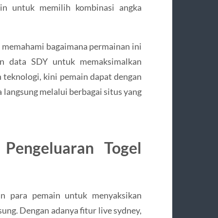
n untuk memilih kombinasi angka
uk memahami bagaimana permainan ini
an data SDY untuk memaksimalkan
teknologi, kini pemain dapat dengan
 langsung melalui berbagai situs yang
 Pengeluaran Togel
an para pemain untuk menyaksikan
sung. Dengan adanya fitur live sydney,