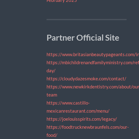
Partner Official Site
https://www.britasianbeautypageants.com/i
https://mbichildrenandfamilyministry.com/re
day/
https://cloudydazesmoke.com/contact/
https://www.newkirkdentistry.com/about/our
team
https://www.castillo-
mexicanrestaurant.com/menu/
https://joelouisspirits.com/legacy/
https://foodtrucknewbraunfels.com/our-
food/