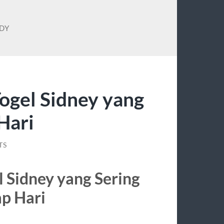
SDY
ogel Sidney yang
Hari
TS
 Sidney yang Sering
ap Hari