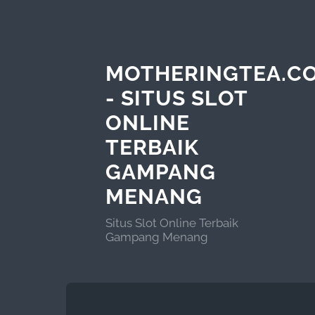
MOTHERINGTEA.C
- SITUS SLOT
ONLINE
TERBAIK
GAMPANG
MENANG
Situs Slot Online Terbaik
Gampang Menang