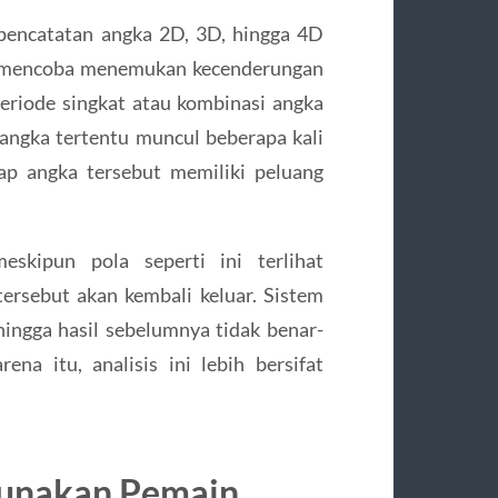
 pencatatan angka 2D, 3D, hingga 4D
in mencoba menemukan kecenderungan
periode singkat atau kombinasi angka
 angka tertentu muncul beberapa kali
p angka tersebut memiliki peluang
kipun pola seperti ini terlihat
ersebut akan kembali keluar. Sistem
ingga hasil sebelumnya tidak benar-
na itu, analisis ini lebih bersifat
gunakan Pemain