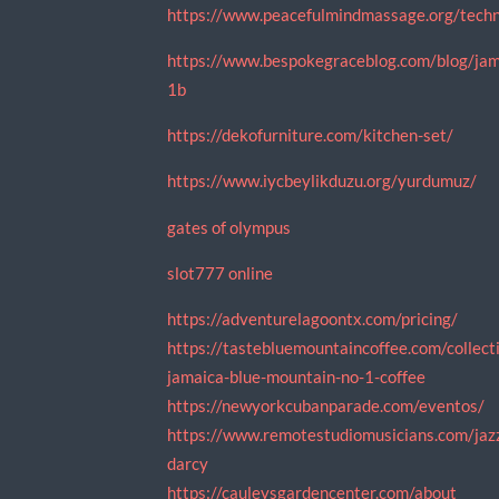
https://www.peacefulmindmassage.org/techn
https://www.bespokegraceblog.com/blog/jam
1b
https://dekofurniture.com/kitchen-set/
https://www.iycbeylikduzu.org/yurdumuz/
gates of olympus
slot777 online
https://adventurelagoontx.com/pricing/
https://tastebluemountaincoffee.com/collect
jamaica-blue-mountain-no-1-coffee
https://newyorkcubanparade.com/eventos/
https://www.remotestudiomusicians.com/jaz
darcy
https://cauleysgardencenter.com/about