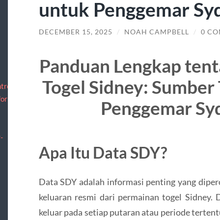
untuk Penggemar Syd
DECEMBER 15, 2025
/
NOAH CAMPBELL
/
0 C
Panduan Lengkap tent
Togel Sidney: Sumber
ntro
formation-
Penggemar Syd
-
Apa Itu Data SDY?
Data SDY adalah informasi penting yang dipero
keluaran resmi dari permainan togel Sidney.
keluar pada setiap putaran atau periode tertent