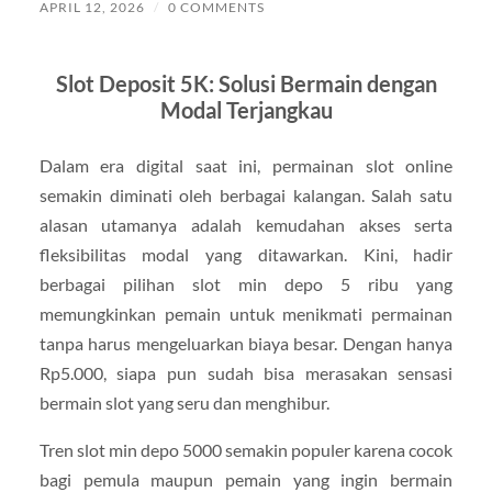
APRIL 12, 2026
/
0 COMMENTS
Slot Deposit 5K: Solusi Bermain dengan
Modal Terjangkau
Dalam era digital saat ini, permainan slot online
semakin diminati oleh berbagai kalangan. Salah satu
alasan utamanya adalah kemudahan akses serta
fleksibilitas modal yang ditawarkan. Kini, hadir
berbagai pilihan slot min depo 5 ribu yang
memungkinkan pemain untuk menikmati permainan
tanpa harus mengeluarkan biaya besar. Dengan hanya
Rp5.000, siapa pun sudah bisa merasakan sensasi
bermain slot yang seru dan menghibur.
Tren slot min depo 5000 semakin populer karena cocok
bagi pemula maupun pemain yang ingin bermain