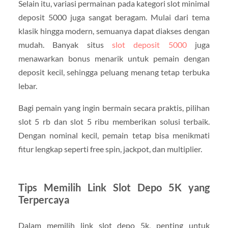
Selain itu, variasi permainan pada kategori slot minimal
deposit 5000 juga sangat beragam. Mulai dari tema
klasik hingga modern, semuanya dapat diakses dengan
mudah. Banyak situs
slot deposit 5000
juga
menawarkan bonus menarik untuk pemain dengan
deposit kecil, sehingga peluang menang tetap terbuka
lebar.
Bagi pemain yang ingin bermain secara praktis, pilihan
slot 5 rb dan slot 5 ribu memberikan solusi terbaik.
Dengan nominal kecil, pemain tetap bisa menikmati
fitur lengkap seperti free spin, jackpot, dan multiplier.
Tips Memilih Link Slot Depo 5K yang
Terpercaya
Dalam memilih link slot depo 5k, penting untuk