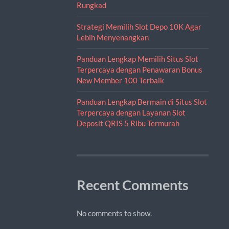
Rungkad
Strategi Memilih Slot Depo 10K Agar
Lebih Menyenangkan
Panduan Lengkap Memilih Situs Slot
Terpercaya dengan Penawaran Bonus
New Member 100 Terbaik
Panduan Lengkap Bermain di Situs Slot
Terpercaya dengan Layanan Slot
Deposit QRIS 5 Ribu Termurah
Recent Comments
No comments to show.