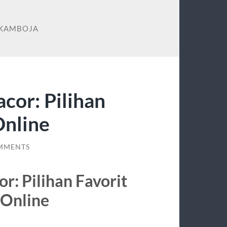
 KAMBOJA
cor: Pilihan
Online
MMENTS
r: Pilihan Favorit
 Online