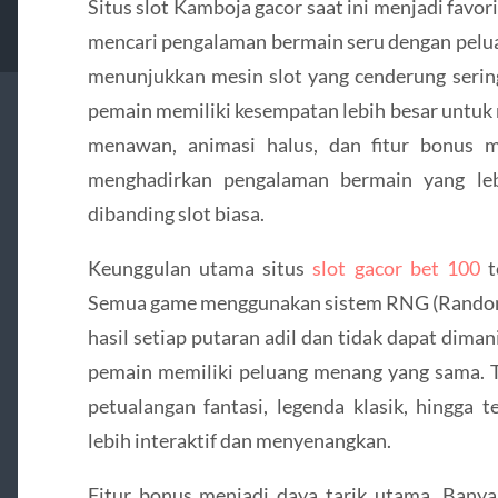
Situs slot Kamboja gacor saat ini menjadi favor
mencari pengalaman bermain seru dengan peluan
menunjukkan mesin slot yang cenderung seri
pemain memiliki kesempatan lebih besar untuk 
menawan, animasi halus, dan fitur bonus m
menghadirkan pengalaman bermain yang le
dibanding slot biasa.
Keunggulan utama situs
slot gacor bet 100
t
Semua game menggunakan sistem RNG (Rando
hasil setiap putaran adil dan tidak dapat dima
pemain memiliki peluang menang yang sama. T
petualangan fantasi, legenda klasik, hing
lebih interaktif dan menyenangkan.
Fitur bonus menjadi daya tarik utama. Banya