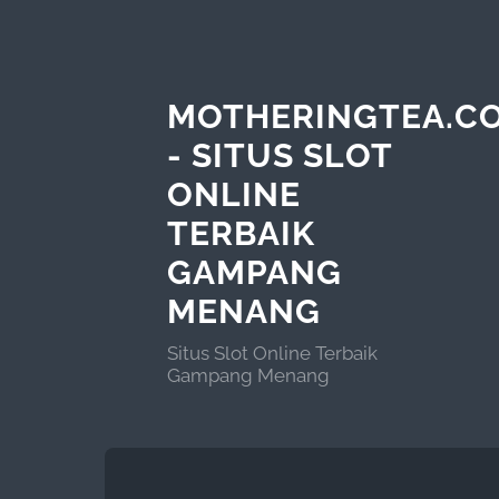
MOTHERINGTEA.C
- SITUS SLOT
ONLINE
TERBAIK
GAMPANG
MENANG
Situs Slot Online Terbaik
Gampang Menang