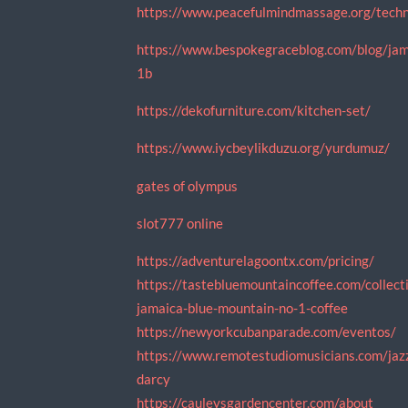
https://www.peacefulmindmassage.org/techn
https://www.bespokegraceblog.com/blog/jam
1b
https://dekofurniture.com/kitchen-set/
https://www.iycbeylikduzu.org/yurdumuz/
gates of olympus
slot777 online
https://adventurelagoontx.com/pricing/
https://tastebluemountaincoffee.com/collect
jamaica-blue-mountain-no-1-coffee
https://newyorkcubanparade.com/eventos/
https://www.remotestudiomusicians.com/jaz
darcy
https://cauleysgardencenter.com/about