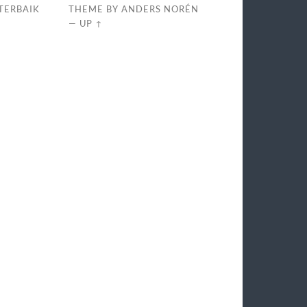
TERBAIK
THEME BY
ANDERS NORÉN
—
UP ↑