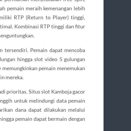
dah pemain meraih kemenangan lebih
iliki RTP (Return to Player) tinggi,
imal. Kombinasi RTP tinggi dan fitur
 menguntungkan.
n tersendiri. Pemain dapat mencoba
gulungan hingga slot video 5 gulungan
game memungkinkan pemain menemukan
ain mereka.
 prioritas. Situs slot Kamboja gacor
anggih untuk melindungi data pemain
arikan dana dapat dilakukan melalui
sehingga pemain dapat bermain dengan