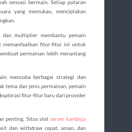
bah sensasi bermain. Setiap putaran
 suara yang memukau, menciptakan
angkan.
er, dan multiplier membantu pemain
memanfaatkan fitur-fitur ini untuk
membuat permainan lebih menantang
in mencoba berbagai strategi dan
k tema dan jenis permainan, pemain
plorasi fitur-fitur baru dari provider
n penting. Situs slot
server kamboja
osit dan withdraw cepat, aman, dan