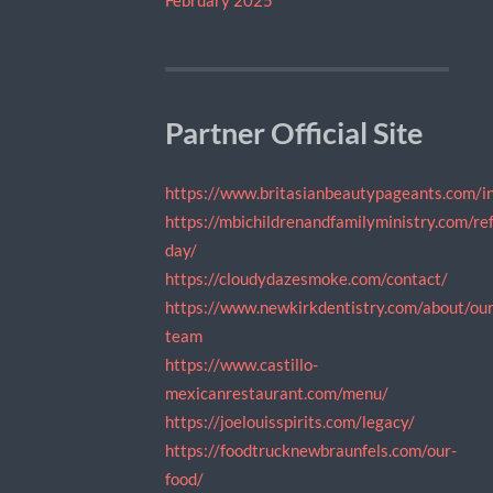
Partner Official Site
https://www.britasianbeautypageants.com/i
https://mbichildrenandfamilyministry.com/re
day/
https://cloudydazesmoke.com/contact/
https://www.newkirkdentistry.com/about/our
team
https://www.castillo-
mexicanrestaurant.com/menu/
https://joelouisspirits.com/legacy/
https://foodtrucknewbraunfels.com/our-
food/