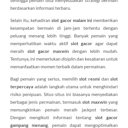
sehingga pemain bisa menyesuaikan strategi bermain
berdasarkan informasi terbaru.
Selain itu, kehadiran
slot gacor malam ini
memberikan
kesempatan bermain di jam-jam tertentu dengan
peluang menang lebih tinggi. Banyak pemain yang
memperhatikan waktu aktif
slot gacor
agar dapat
meraih
slot gacor maxwin
dengan lebih mudah.
Tentunya, ini memerlukan disiplin dan kesabaran untuk
memanfaatkan momen terbaik dalam permainan.
Bagi pemain yang serius, memilih
slot resmi
dan
slot
terpercaya
adalah langkah utama untuk menghindari
risiko penipuan. Situs-situs ini biasanya menyediakan
berbagai jenis permainan, termasuk
slot maxwin
yang
memungkinkan pemain meraih jackpot terbesar.
Dengan mengikuti informasi tentang
slot gacor
gampang menang
, pemain dapat mengoptimalkan