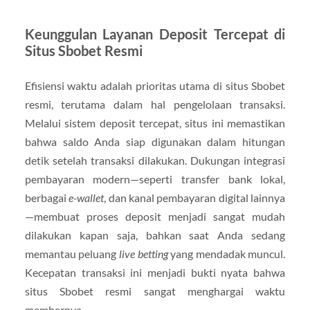
Keunggulan Layanan Deposit Tercepat di
Situs Sbobet Resmi
Efisiensi waktu adalah prioritas utama di situs Sbobet
resmi, terutama dalam hal pengelolaan transaksi.
Melalui sistem deposit tercepat, situs ini memastikan
bahwa saldo Anda siap digunakan dalam hitungan
detik setelah transaksi dilakukan. Dukungan integrasi
pembayaran modern—seperti transfer bank lokal,
berbagai
e-wallet
, dan kanal pembayaran digital lainnya
—membuat proses deposit menjadi sangat mudah
dilakukan kapan saja, bahkan saat Anda sedang
memantau peluang
live betting
yang mendadak muncul.
Kecepatan transaksi ini menjadi bukti nyata bahwa
situs Sbobet resmi sangat menghargai waktu
membernya.