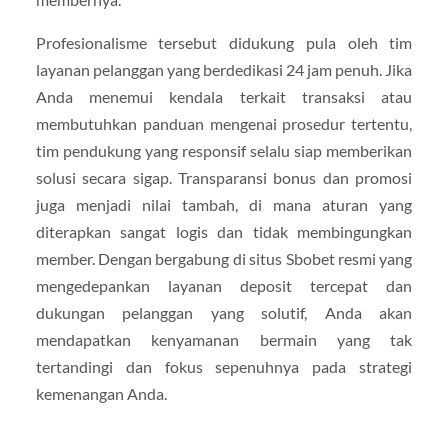
Profesionalisme tersebut didukung pula oleh tim
layanan pelanggan yang berdedikasi 24 jam penuh. Jika
Anda menemui kendala terkait transaksi atau
membutuhkan panduan mengenai prosedur tertentu,
tim pendukung yang responsif selalu siap memberikan
solusi secara sigap. Transparansi bonus dan promosi
juga menjadi nilai tambah, di mana aturan yang
diterapkan sangat logis dan tidak membingungkan
member. Dengan bergabung di situs Sbobet resmi yang
mengedepankan layanan deposit tercepat dan
dukungan pelanggan yang solutif, Anda akan
mendapatkan kenyamanan bermain yang tak
tertandingi dan fokus sepenuhnya pada strategi
kemenangan Anda.