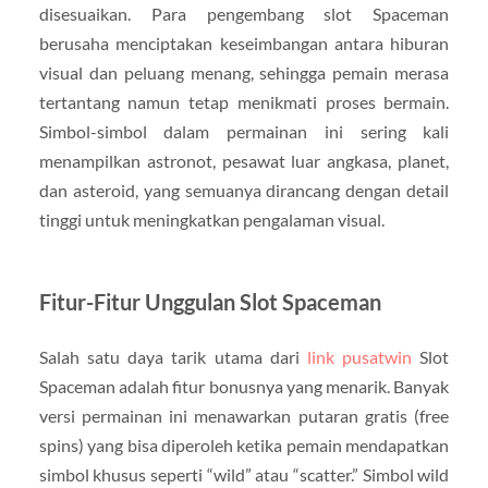
disesuaikan. Para pengembang slot Spaceman
berusaha menciptakan keseimbangan antara hiburan
visual dan peluang menang, sehingga pemain merasa
tertantang namun tetap menikmati proses bermain.
Simbol-simbol dalam permainan ini sering kali
menampilkan astronot, pesawat luar angkasa, planet,
dan asteroid, yang semuanya dirancang dengan detail
tinggi untuk meningkatkan pengalaman visual.
Fitur-Fitur Unggulan Slot Spaceman
Salah satu daya tarik utama dari
link pusatwin
Slot
Spaceman adalah fitur bonusnya yang menarik. Banyak
versi permainan ini menawarkan putaran gratis (free
spins) yang bisa diperoleh ketika pemain mendapatkan
simbol khusus seperti “wild” atau “scatter.” Simbol wild