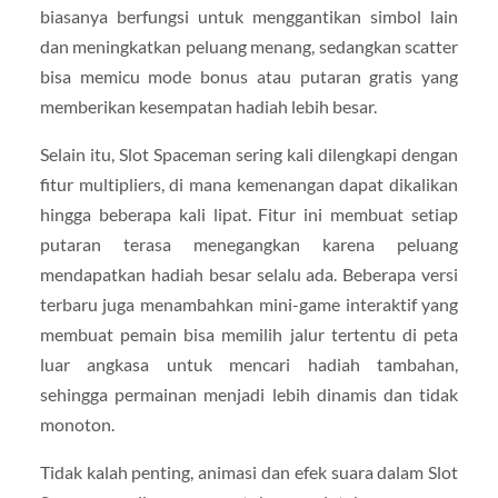
biasanya berfungsi untuk menggantikan simbol lain
dan meningkatkan peluang menang, sedangkan scatter
bisa memicu mode bonus atau putaran gratis yang
memberikan kesempatan hadiah lebih besar.
Selain itu, Slot Spaceman sering kali dilengkapi dengan
fitur multipliers, di mana kemenangan dapat dikalikan
hingga beberapa kali lipat. Fitur ini membuat setiap
putaran terasa menegangkan karena peluang
mendapatkan hadiah besar selalu ada. Beberapa versi
terbaru juga menambahkan mini-game interaktif yang
membuat pemain bisa memilih jalur tertentu di peta
luar angkasa untuk mencari hadiah tambahan,
sehingga permainan menjadi lebih dinamis dan tidak
monoton.
Tidak kalah penting, animasi dan efek suara dalam Slot