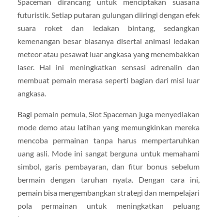
Spaceman dirancang untuk menciptakan suasana
futuristik. Setiap putaran gulungan diiringi dengan efek
suara roket dan ledakan bintang, sedangkan
kemenangan besar biasanya disertai animasi ledakan
meteor atau pesawat luar angkasa yang menembakkan
laser. Hal ini meningkatkan sensasi adrenalin dan
membuat pemain merasa seperti bagian dari misi luar
angkasa.
Bagi pemain pemula, Slot Spaceman juga menyediakan
mode demo atau latihan yang memungkinkan mereka
mencoba permainan tanpa harus mempertaruhkan
uang asli. Mode ini sangat berguna untuk memahami
simbol, garis pembayaran, dan fitur bonus sebelum
bermain dengan taruhan nyata. Dengan cara ini,
pemain bisa mengembangkan strategi dan mempelajari
pola permainan untuk meningkatkan peluang