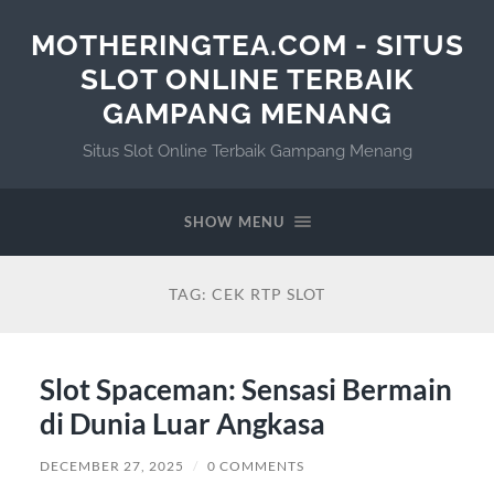
MOTHERINGTEA.COM - SITUS
SLOT ONLINE TERBAIK
GAMPANG MENANG
Situs Slot Online Terbaik Gampang Menang
SHOW MENU
TAG:
CEK RTP SLOT
Slot Spaceman: Sensasi Bermain
di Dunia Luar Angkasa
DECEMBER 27, 2025
/
0 COMMENTS