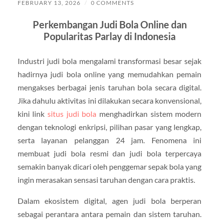
FEBRUARY 13, 2026
/
0 COMMENTS
Perkembangan Judi Bola Online dan
Popularitas Parlay di Indonesia
Industri judi bola mengalami transformasi besar sejak
hadirnya judi bola online yang memudahkan pemain
mengakses berbagai jenis taruhan bola secara digital.
Jika dahulu aktivitas ini dilakukan secara konvensional,
kini link
situs judi bola
menghadirkan sistem modern
dengan teknologi enkripsi, pilihan pasar yang lengkap,
serta layanan pelanggan 24 jam. Fenomena ini
membuat judi bola resmi dan judi bola terpercaya
semakin banyak dicari oleh penggemar sepak bola yang
ingin merasakan sensasi taruhan dengan cara praktis.
Dalam ekosistem digital, agen judi bola berperan
sebagai perantara antara pemain dan sistem taruhan.