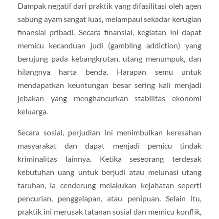
Dampak negatif dari praktik yang difasilitasi oleh agen
sabung ayam sangat luas, melampaui sekadar kerugian
finansial pribadi. Secara finansial, kegiatan ini dapat
memicu kecanduan judi (gambling addiction) yang
berujung pada kebangkrutan, utang menumpuk, dan
hilangnya harta benda. Harapan semu untuk
mendapatkan keuntungan besar sering kali menjadi
jebakan yang menghancurkan stabilitas ekonomi
keluarga.
Secara sosial, perjudian ini menimbulkan keresahan
masyarakat dan dapat menjadi pemicu tindak
kriminalitas lainnya. Ketika seseorang terdesak
kebutuhan uang untuk berjudi atau melunasi utang
taruhan, ia cenderung melakukan kejahatan seperti
pencurian, penggelapan, atau penipuan. Selain itu,
praktik ini merusak tatanan sosial dan memicu konflik,