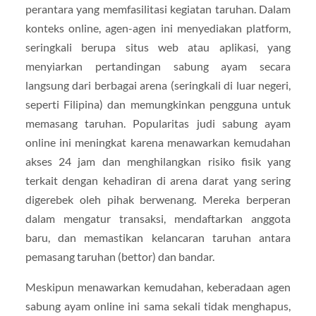
perantara yang memfasilitasi kegiatan taruhan. Dalam
konteks online, agen-agen ini menyediakan platform,
seringkali berupa situs web atau aplikasi, yang
menyiarkan pertandingan sabung ayam secara
langsung dari berbagai arena (seringkali di luar negeri,
seperti Filipina) dan memungkinkan pengguna untuk
memasang taruhan. Popularitas judi sabung ayam
online ini meningkat karena menawarkan kemudahan
akses 24 jam dan menghilangkan risiko fisik yang
terkait dengan kehadiran di arena darat yang sering
digerebek oleh pihak berwenang. Mereka berperan
dalam mengatur transaksi, mendaftarkan anggota
baru, dan memastikan kelancaran taruhan antara
pemasang taruhan (bettor) dan bandar.
Meskipun menawarkan kemudahan, keberadaan agen
sabung ayam online ini sama sekali tidak menghapus,